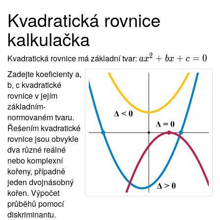
Kvadratická rovnice
kalkulačka
2
Kvadratická rovnice má základní tvar:
+
+
=
0
a
x
b
x
c
Zadejte koeficienty a,
b, c kvadratické
rovnice v jejím
základním-
normovaném tvaru.
Řešením kvadratické
rovnice jsou obvykle
dva různé reálné
nebo komplexní
kořeny, případně
jeden dvojnásobný
kořen. Výpočet
průběhů pomocí
diskriminantu.