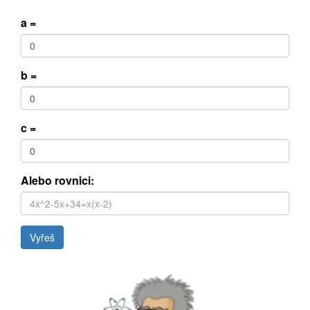
a =
b =
c =
Alebo rovnici: