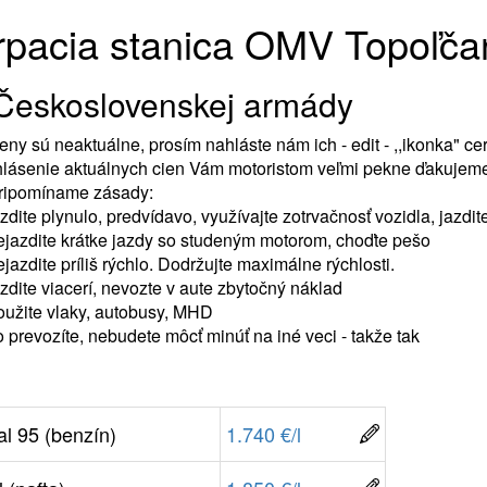
pacia stanica OMV Topoľča
 Československej armády
eny sú neaktuálne, prosím nahláste nám ich - edit - ,,ikonka" c
lásenie aktuálnych cien Vám motoristom veľmi pekne ďakujeme
pripomíname zásady:
azdite plynulo, predvídavo, využívajte zotrvačnosť vozidla, jazdi
ejazdite krátke jazdy so studeným motorom, choďte pešo
ejazdite príliš rýchlo. Dodržujte maximálne rýchlosti.
azdite viacerí, nevozte v aute zbytočný náklad
oužite vlaky, autobusy, MHD
o prevozíte, nebudete môcť minúť na iné veci - takže tak
al 95 (benzín)
1.740 €/l