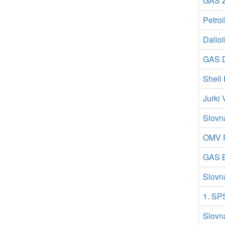
GAS Ž
Petroi
Dalioi
GAS D
Shell 
Jurki
Slovna
OMV P
GAS B
Slovn
1. SP
Slovn