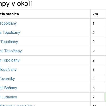
py v okolí
cia stanica
km
 Topoľčany
1
s Topoľčany
2
 Topoľčany
2
aft Topoľčany
2
r Topoľčany
2
opoľčany
3
Tovarníky
4
aft Bošany
6
l Ludanice
7