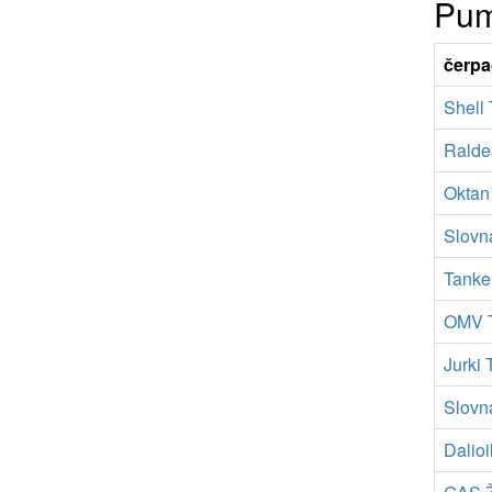
Pum
čerpa
Shell
Ralde
Oktan
Slovn
Tanke
OMV T
Jurki 
Slovn
Dalioi