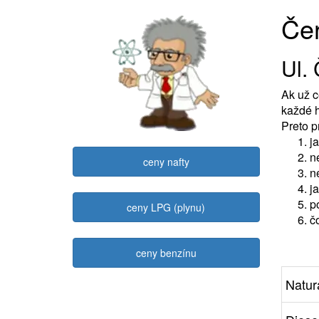
Čer
Ul.
Ak už c
každé h
Preto 
j
n
ceny nafty
n
j
p
ceny LPG (plynu)
č
ceny benzínu
Natur