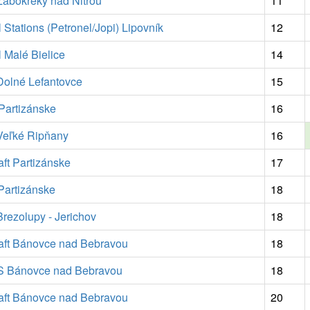
abokreky nad Nitrou
11
l Stations (Petronel/Jopi) Lipovník
12
l Malé Bielice
14
olné Lefantovce
15
Partizánske
16
 Veľké Ripňany
16
ft Partizánske
17
artizánske
18
rezolupy - Jerichov
18
aft Bánovce nad Bebravou
18
S Bánovce nad Bebravou
18
aft Bánovce nad Bebravou
20