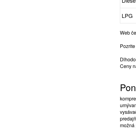
Diesel
LPG
Web če
Pozrite 
Dlhodob
Ceny na
Pon
kompre
umývani
vysáva
predajň
možná p