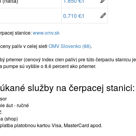
 (nafta)
1.850 €/l
0.710 €/l
rpacej stanice:
www.omv.sk
ceny palív v celej sieti
OMV Slovenko (88)
.
ý priemer (cenový index cien palív) pre túto čerpaciu stanicu j
 pumpe sú vyššie o 8.6 percent ako priemer.
úkané služby na čerpacej stanici:
sor
e áut - ručné
č
a (shop)
latba platobnou kartou Visa, MasterCard apod.