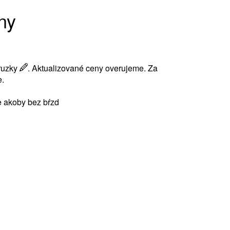
ny
eruzky
. Aktualizované ceny overujeme. Za
.
te akoby bez bŕzd