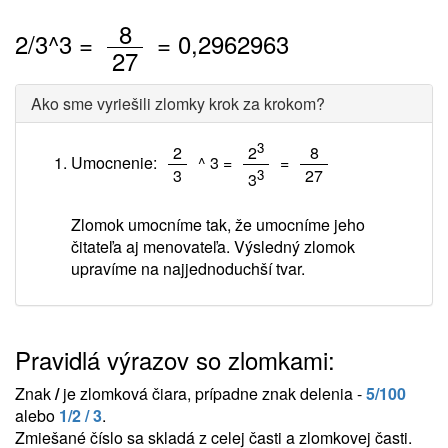
/
8
2
/
3
^3 =
=
0,2962963
27
Ako sme vyriešili zlomky krok za krokom?
/
3
/
/
2
2
8
Umocnenie:
^ 3 =
=
3
27
3
3
Zlomok umocníme tak, že umocníme jeho
čitateľa aj menovateľa. Výsledný zlomok
upravíme na najjednoduchší tvar.
Pravidlá výrazov so zlomkami:
Znak
/
je zlomková čiara, prípadne znak delenia -
5/100
alebo
1/2 / 3
.
Zmiešané číslo sa skladá z celej časti a zlomkovej časti.