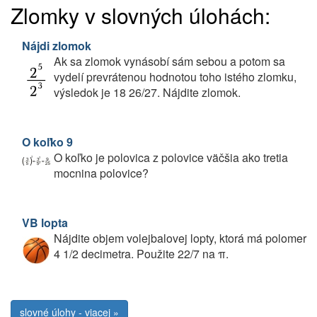
Zlomky v slovných úlohách:
Nájdi zlomok
Ak sa zlomok vynásobí sám sebou a potom sa
vydelí prevrátenou hodnotou toho istého zlomku,
výsledok je 18 26/27. Nájdite zlomok.
O koľko 9
O koľko je polovica z polovice väčšia ako tretia
mocnina polovice?
VB lopta
Nájdite objem volejbalovej lopty, ktorá má polomer
4 1/2 decimetra. Použite 22/7 na π.
slovné úlohy - viacej »