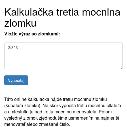
Kalkulačka tretia mocnina
zlomku
Vložte výraz so zlomkami:
Táto online kalkulačka nájde tretiu mocninu zlomku
(kubatúra zlomku). Najskôr vypočíta tretiu mocninu čitateľa
a umiestnite ju nad tretiu mocninu menovateľa. Potom
výsledný zlomok zjednodušíme usmernením na najmenší
menovateľ alebo zmiešané číslo.