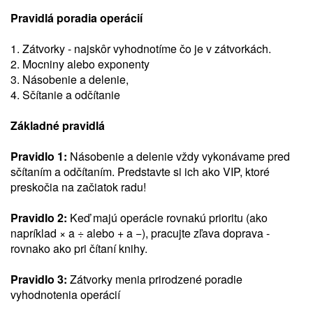
Pravidlá poradia operácií
1. Zátvorky - najskôr vyhodnotíme čo je v zátvorkách.
2. Mocniny alebo exponenty
3. Násobenie a delenie,
4. Sčítanie a odčítanie
Základné pravidlá
Pravidlo 1:
Násobenie a delenie vždy vykonávame pred
sčítaním a odčítaním. Predstavte si ich ako VIP, ktoré
preskočia na začiatok radu!
Pravidlo 2:
Keď majú operácie rovnakú prioritu (ako
napríklad × a ÷ alebo + a −), pracujte zľava doprava -
rovnako ako pri čítaní knihy.
Pravidlo 3:
Zátvorky menia prirodzené poradie
vyhodnotenia operácií