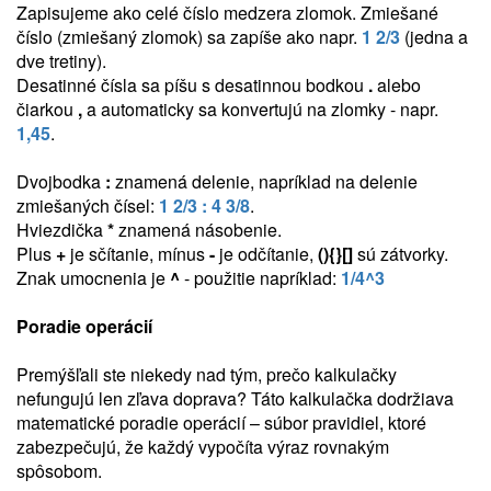
Zapisujeme ako celé číslo medzera zlomok. Zmiešané
číslo (zmiešaný zlomok) sa zapíše ako napr.
1 2/3
(jedna a
dve tretiny).
Desatinné čísla sa píšu s desatinnou bodkou
.
alebo
čiarkou
,
a automaticky sa konvertujú na zlomky - napr.
1,45
.
Dvojbodka
:
znamená delenie, napríklad na delenie
zmiešaných čísel:
1 2/3 : 4 3/8
.
Hviezdička
*
znamená násobenie.
Plus
+
je sčítanie, mínus
-
je odčítanie,
(){}[]
sú zátvorky.
Znak umocnenia je
^
- použitie napríklad:
1/4^3
Poradie operácií
Premýšľali ste niekedy nad tým, prečo kalkulačky
nefungujú len zľava doprava? Táto kalkulačka dodržiava
matematické poradie operácií – súbor pravidiel, ktoré
zabezpečujú, že každý vypočíta výraz rovnakým
spôsobom.