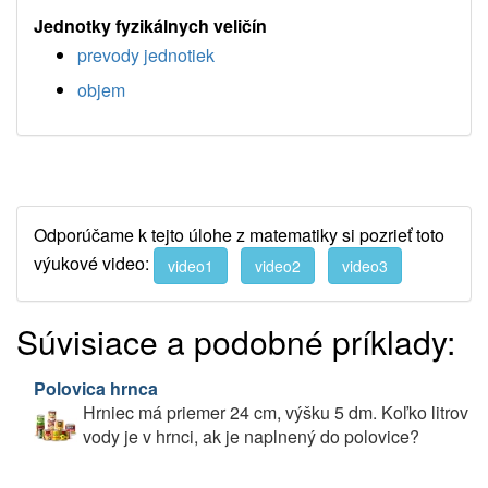
Jednotky fyzikálnych veličín
prevody jednotiek
objem
Odporúčame k tejto úlohe z matematiky si pozrieť toto
výukové video:
video1
video2
video3
Súvisiace a podobné príklady:
Polovica hrnca
Hrniec má priemer 24 cm, výšku 5 dm. Koľko litrov
vody je v hrnci, ak je naplnený do polovice?