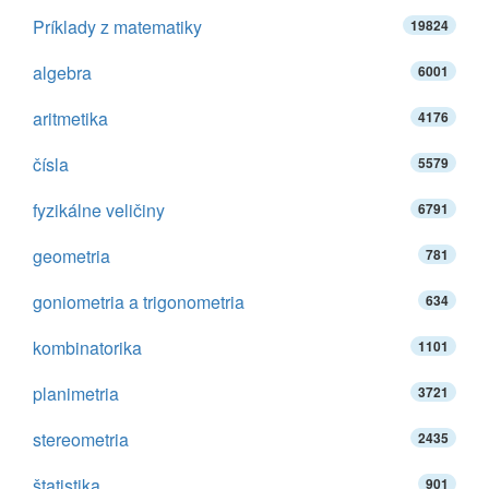
Príklady z matematiky
19824
algebra
6001
aritmetika
4176
čísla
5579
fyzikálne veličiny
6791
geometria
781
goniometria a trigonometria
634
kombinatorika
1101
planimetria
3721
stereometria
2435
štatistika
901