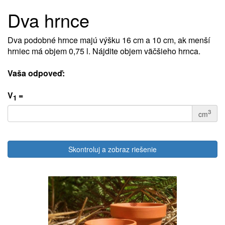
Dva hrnce
Dva podobné hrnce majú výšku 16 cm a 10 cm, ak menší
hrniec má objem 0,75 l. Nájdite objem väčšieho hrnca.
Vaša odpoveď:
V
=
1
3
cm
Skontroluj a zobraz riešenie