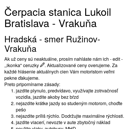
Čerpacia stanica Lukoil
Bratislava - Vrakuňa
Hradská - smer Ružinov-
Vrakuňa
Ak už ceny sú neaktuálne, prosím nahláste nám ich - edit -
,,ikonka" ceruzky
. Aktualizované ceny overujeme. Za
každé hlásenie aktuálnych cien Vám motoristom veľmi
pekne ďakujeme.
Preto pripomíname zásady:
jazdite plynulo, predvídavo, využívajte zotrvačnosť
vozidla, jazdite akoby bez bŕzd
nejazdite krátke jazdy so studeným motorom, choďte
pešo
nejazdite príliš rýchlo. Dodržujte maximálne rýchlosti.
jazdite viacerí, nevozte v aute zbytočný náklad
použite vlaky, autobusy, MHD