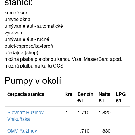
stanici:
kompresor
umytie okna
umývanie áut - automatické
vysávač
umývanie áut - ručné
bufet/espreso/kaviareň
predajňa (shop)
možná platba platobnou kartou Visa, MasterCard apod.
možná platba na kartu CCS
Pumpy v okolí
čerpacia stanica
km
Benzín
Nafta
LPG
€/l
€/l
€/l
Slovnaft Ružinov
1
1.710
1.820
Vrakuňská
OMV Ružinov
1
1.710
1.830