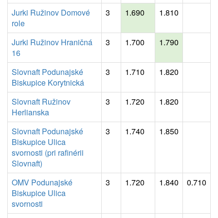
Jurki Ružinov Domové
3
1.690
1.810
role
Jurki Ružinov Hraničná
3
1.700
1.790
16
Slovnaft Podunajské
3
1.710
1.820
Biskupice Korytnická
Slovnaft Ružinov
3
1.720
1.820
Herlianska
Slovnaft Podunajské
3
1.740
1.850
Biskupice Ulica
svornosti (pri rafinérii
Slovnaft)
OMV Podunajské
3
1.720
1.840
0.710
Biskupice Ulica
svornosti