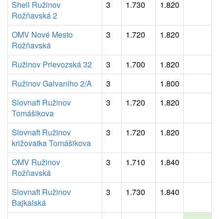
Shell Ružinov
3
1.730
1.820
Rožňavská 2
OMV Nové Mesto
3
1.720
1.820
Rožňavská
Ružinov Prievozská 32
3
1.700
1.820
Ružinov Galvaniho 2/A
3
1.800
Slovnaft Ružinov
3
1.720
1.820
Tomášikova
Slovnaft Ružinov
3
1.720
1.820
križovatka Tomášikova
OMV Ružinov
3
1.710
1.840
Rožňavská
Slovnaft Ružinov
3
1.730
1.840
Bajkalská