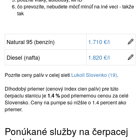
čo prevozíte, nebudete môcť minúť na iné veci - takže
tak
Natural 95 (benzín)
1.710 €/l
Diesel (nafta)
1.820 €/l
Pozrite ceny palív v celej sieti
Lukoil Slovenko (19)
.
Dlhodobý priemer (cenový index cien palív) pre túto
čerpaciu stanicu je
1.4 %
pod priemernou cenou za celé
Slovensko. Ceny na pumpe sú nižšie o 1.4 percent ako
priemer.
Ponúkané služby na čerpacej