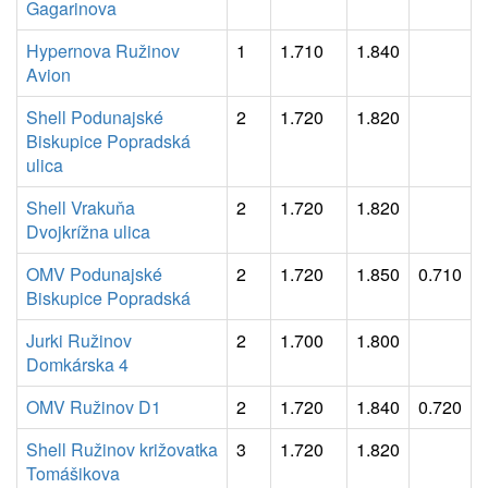
Gagarinova
Hypernova Ružinov
1
1.710
1.840
Avion
Shell Podunajské
2
1.720
1.820
Biskupice Popradská
ulica
Shell Vrakuňa
2
1.720
1.820
Dvojkrížna ulica
OMV Podunajské
2
1.720
1.850
0.710
Biskupice Popradská
Jurki Ružinov
2
1.700
1.800
Domkárska 4
OMV Ružinov D1
2
1.720
1.840
0.720
Shell Ružinov križovatka
3
1.720
1.820
Tomášikova