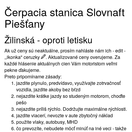
Čerpacia stanica Slovnaft
Piešťany
Žilinská - oproti letisku
Ak už ceny sú neaktuálne, prosím nahláste nám ich - edit -
,,ikonka" ceruzky
. Aktualizované ceny overujeme. Za
každé hlásenie aktuálnych cien Vám motoristom veľmi
pekne ďakujeme.
Preto pripomíname zásady:
jazdite plynulo, predvídavo, využívajte zotrvačnosť
vozidla, jazdite akoby bez bŕzd
nejazdite krátke jazdy so studeným motorom, choďte
pešo
nejazdite príliš rýchlo. Dodržujte maximálne rýchlosti.
jazdite viacerí, nevozte v aute zbytočný náklad
použite vlaky, autobusy, MHD
čo prevozíte, nebudete môcť minúť na iné veci - takže