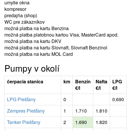
umytie okna
kompresor
predajňa (shop)
WC pre zákazníkov
možná platba na kartu Benzina
možná platba platobnou kartou Visa, MasterCard apod.
možná platba na kartu DKV
možná platba na kartu Slovnaft, Slovnaft Benzinol
možná platba na kartu MOL Card
Pumpy v okolí
čerpacia stanica
km
Benzín
Nafta
LPG
€/l
€/l
€/l
LPG Piešťany
0
0.690
Zempres Piešťany
1
1.710
1.810
Tanker Piešťany
2
1.690
1.820