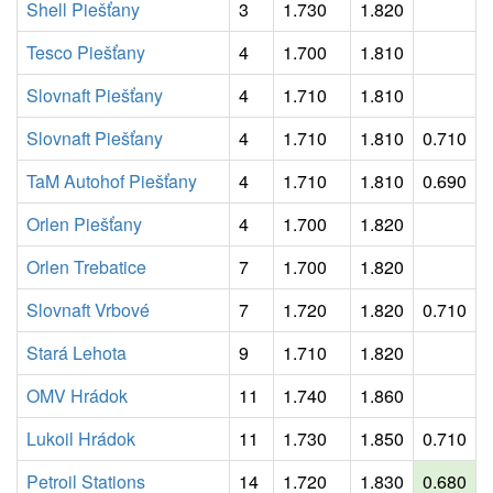
Shell Piešťany
3
1.730
1.820
Tesco Piešťany
4
1.700
1.810
Slovnaft Piešťany
4
1.710
1.810
Slovnaft Piešťany
4
1.710
1.810
0.710
TaM Autohof Piešťany
4
1.710
1.810
0.690
Orlen Piešťany
4
1.700
1.820
Orlen Trebatice
7
1.700
1.820
Slovnaft Vrbové
7
1.720
1.820
0.710
Stará Lehota
9
1.710
1.820
OMV Hrádok
11
1.740
1.860
Lukoil Hrádok
11
1.730
1.850
0.710
Petroil Stations
14
1.720
1.830
0.680