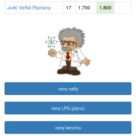
Jurki Veľké Ripňany
17
1.700
1.800
ceny nafty
ceny LPG (plynu)
ceny benzínu