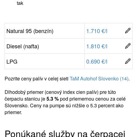
tak
Natural 95 (benzín)
1.710 €/l
Diesel (nafta)
1.810 €/l
LPG
0.690 €/l
Pozrite ceny palív v celej sieti
TaM Autohof Slovenko (14)
.
Dlhodobý priemer (cenový index cien palív) pre túto
čerpaciu stanicu je
5.3 %
pod priemernou cenou za celé
Slovensko. Ceny na pumpe sú nižšie o 5.3 percent ako
priemer.
Ponúkané služby na čerpacej