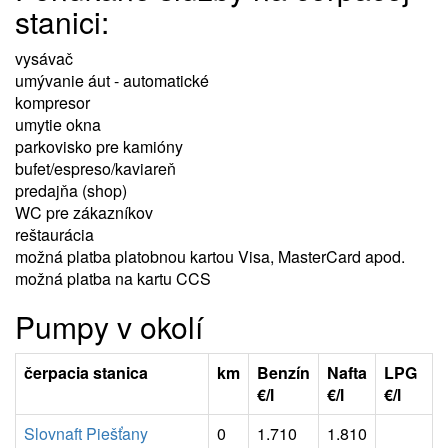
stanici:
vysávač
umývanie áut - automatické
kompresor
umytie okna
parkovisko pre kamióny
bufet/espreso/kaviareň
predajňa (shop)
WC pre zákazníkov
reštaurácia
možná platba platobnou kartou Visa, MasterCard apod.
možná platba na kartu CCS
Pumpy v okolí
čerpacia stanica
km
Benzín
Nafta
LPG
€/l
€/l
€/l
Slovnaft Piešťany
0
1.710
1.810