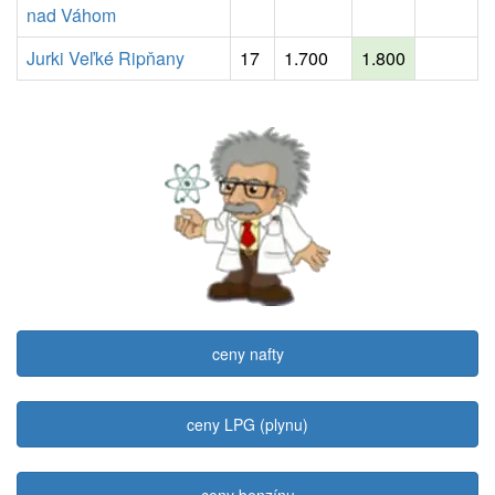
nad Váhom
Jurki Veľké Ripňany
17
1.700
1.800
ceny nafty
ceny LPG (plynu)