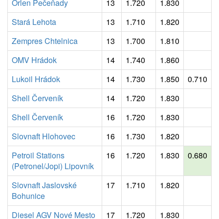
Orlen Pečeňady
13
1.720
1.830
Stará Lehota
13
1.710
1.820
Zempres Chtelnica
13
1.700
1.810
OMV Hrádok
14
1.740
1.860
Lukoil Hrádok
14
1.730
1.850
0.710
Shell Červeník
14
1.720
1.830
Shell Červeník
16
1.720
1.830
Slovnaft Hlohovec
16
1.730
1.820
Petroil Stations
16
1.720
1.830
0.680
(Petronel/Jopi) Lipovník
Slovnaft Jaslovské
17
1.710
1.820
Bohunice
Diesel AGV Nové Mesto
17
1.720
1.830