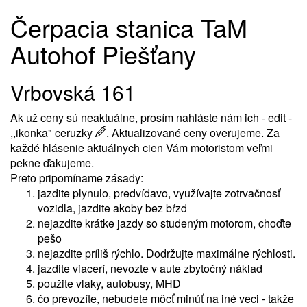
Čerpacia stanica TaM
Autohof Piešťany
Vrbovská 161
Ak už ceny sú neaktuálne, prosím nahláste nám ich - edit -
,,ikonka" ceruzky
. Aktualizované ceny overujeme. Za
každé hlásenie aktuálnych cien Vám motoristom veľmi
pekne ďakujeme.
Preto pripomíname zásady:
jazdite plynulo, predvídavo, využívajte zotrvačnosť
vozidla, jazdite akoby bez bŕzd
nejazdite krátke jazdy so studeným motorom, choďte
pešo
nejazdite príliš rýchlo. Dodržujte maximálne rýchlosti.
jazdite viacerí, nevozte v aute zbytočný náklad
použite vlaky, autobusy, MHD
čo prevozíte, nebudete môcť minúť na iné veci - takže