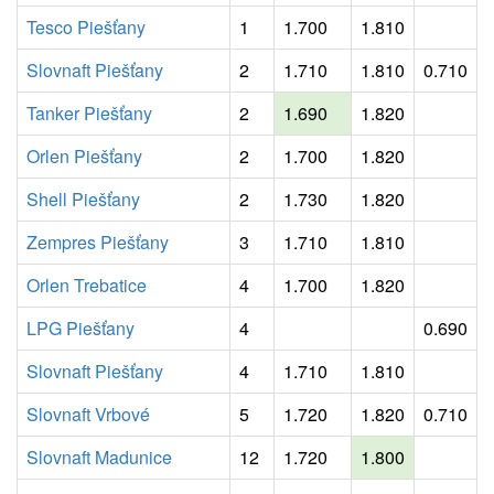
Tesco Piešťany
1
1.700
1.810
Slovnaft Piešťany
2
1.710
1.810
0.710
Tanker Piešťany
2
1.690
1.820
Orlen Piešťany
2
1.700
1.820
Shell Piešťany
2
1.730
1.820
Zempres Piešťany
3
1.710
1.810
Orlen Trebatice
4
1.700
1.820
LPG Piešťany
4
0.690
Slovnaft Piešťany
4
1.710
1.810
Slovnaft Vrbové
5
1.720
1.820
0.710
Slovnaft Madunice
12
1.720
1.800