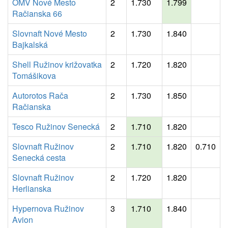
OMV Nové Mesto
2
1.730
1.799
Račianska 66
Slovnaft Nové Mesto
2
1.730
1.840
Bajkalská
Shell Ružinov križovatka
2
1.720
1.820
Tomášikova
Autorotos Rača
2
1.730
1.850
Račianska
Tesco Ružinov Senecká
2
1.710
1.820
Slovnaft Ružinov
2
1.710
1.820
0.710
Senecká cesta
Slovnaft Ružinov
2
1.720
1.820
Herlianska
Hypernova Ružinov
3
1.710
1.840
Avion