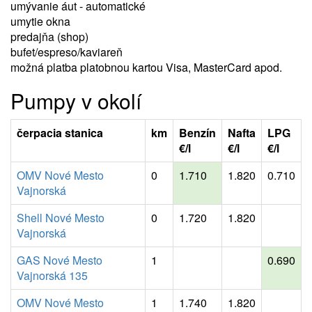
umývanie áut - automatické
umytie okna
predajňa (shop)
bufet/espreso/kaviareň
možná platba platobnou kartou Visa, MasterCard apod.
Pumpy v okolí
čerpacia stanica
km
Benzín
Nafta
LPG
€/l
€/l
€/l
OMV Nové Mesto
0
1.710
1.820
0.710
Vajnorská
Shell Nové Mesto
0
1.720
1.820
Vajnorská
GAS Nové Mesto
1
0.690
Vajnorská 135
OMV Nové Mesto
1
1.740
1.820