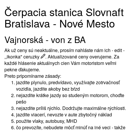
Čerpacia stanica Slovnaft
Bratislava - Nové Mesto
Vajnorská - von z BA
Ak už ceny sú neaktuálne, prosím nahláste nám ich - edit -
,,ikonka" ceruzky
. Aktualizované ceny overujeme. Za
každé hlásenie aktuálnych cien Vám motoristom veľmi
pekne ďakujeme.
Preto pripomíname zásady:
jazdite plynulo, predvídavo, využívajte zotrvačnosť
vozidla, jazdite akoby bez bŕzd
nejazdite krátke jazdy so studeným motorom, choďte
pešo
nejazdite príliš rýchlo. Dodržujte maximálne rýchlosti.
jazdite viacerí, nevozte v aute zbytočný náklad
použite vlaky, autobusy, MHD
čo prevozíte, nebudete môcť minúť na iné veci - takže