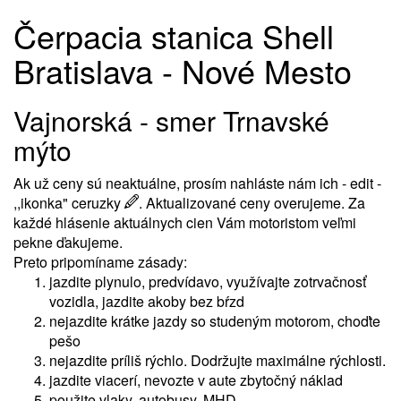
Čerpacia stanica Shell
Bratislava - Nové Mesto
Vajnorská - smer Trnavské
mýto
Ak už ceny sú neaktuálne, prosím nahláste nám ich - edit -
,,ikonka" ceruzky
. Aktualizované ceny overujeme. Za
každé hlásenie aktuálnych cien Vám motoristom veľmi
pekne ďakujeme.
Preto pripomíname zásady:
jazdite plynulo, predvídavo, využívajte zotrvačnosť
vozidla, jazdite akoby bez bŕzd
nejazdite krátke jazdy so studeným motorom, choďte
pešo
nejazdite príliš rýchlo. Dodržujte maximálne rýchlosti.
jazdite viacerí, nevozte v aute zbytočný náklad
použite vlaky, autobusy, MHD