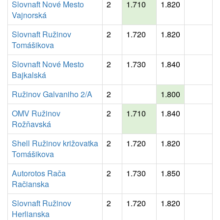
Slovnaft Nové Mesto
2
1.710
1.820
Vajnorská
Slovnaft Ružinov
2
1.720
1.820
Tomášikova
Slovnaft Nové Mesto
2
1.730
1.840
Bajkalská
Ružinov Galvaniho 2/A
2
1.800
OMV Ružinov
2
1.710
1.840
Rožňavská
Shell Ružinov križovatka
2
1.720
1.820
Tomášikova
Autorotos Rača
2
1.730
1.850
Račianska
Slovnaft Ružinov
2
1.720
1.820
Herlianska