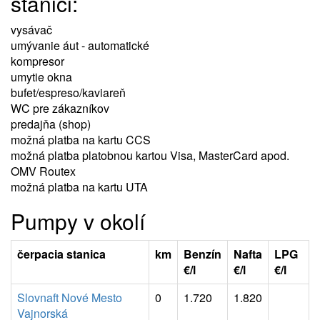
stanici:
vysávač
umývanie áut - automatické
kompresor
umytie okna
bufet/espreso/kaviareň
WC pre zákazníkov
predajňa (shop)
možná platba na kartu CCS
možná platba platobnou kartou Visa, MasterCard apod.
OMV Routex
možná platba na kartu UTA
Pumpy v okolí
čerpacia stanica
km
Benzín
Nafta
LPG
€/l
€/l
€/l
Slovnaft Nové Mesto
0
1.720
1.820
Vajnorská