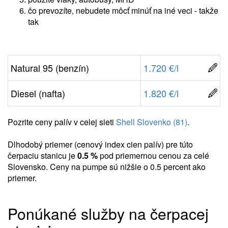
čo prevozíte, nebudete môcť minúť na iné veci - takže
tak
Natural 95 (benzín)
1.720 €/l
Diesel (nafta)
1.820 €/l
Pozrite ceny palív v celej sieti
Shell Slovenko (81)
.
Dlhodobý priemer (cenový index cien palív) pre túto
čerpaciu stanicu je
0.5 %
pod priemernou cenou za celé
Slovensko. Ceny na pumpe sú nižšie o 0.5 percent ako
priemer.
Ponúkané služby na čerpacej