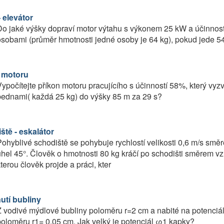
 elevátor
o jaké výšky dopraví motor výtahu s výkonem 25 kW a účinnost
sobami (průměr hmotnosti jedné osoby je 64 kg), pokud jede 5
 motoru
ypočítejte příkon motoru pracujícího s účinností 58%, který vyz
bednami( každá 25 kg) do výšky 85 m za 29 s?
ště - eskalátor
ohyblivé schodiště se pohybuje rychlostí velikosti 0,6 m/s smě
hel 45°. Člověk o hmotnosti 80 kg kráčí po schodišti směrem vzhů
terou člověk projde a práci, kter
utí bubliny
 vodivé mýdlové bubliny poloměru r=2 cm a nabité na potenciá
oloměru r1= 0,05 cm. Jak velký je potenciál φ1 kapky?