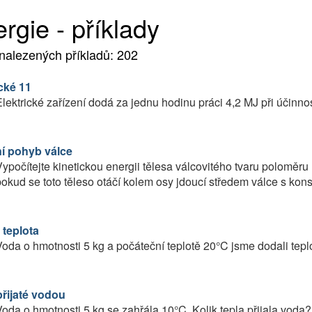
rgie - příklady
nalezených příkladů: 202
cké 11
lektrické zařízení dodá za jednu hodinu práci 4,2 MJ při účinnos
í pohyb válce
ypočítejte kinetickou energii tělesa válcovitého tvaru poloměru 
okud se toto těleso otáčí kolem osy jdoucí středem válce s kons
 teplota
oda o hmotnosti 5 kg a počáteční teplotě 20°C jsme dodali tepl
přijaté vodou
oda o hmotnosti 5 kg se zahřála 10°C. Kolik tepla přijala voda