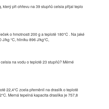
který při ohřevu na 39 stupňů celsia přijal teplo
leček o hmotnosti 200 g a teplotě 180°C . Na jaké
 J/kg °C, hliníku 896 J/kg°C,
 celsia na vodu o teplotě 23 stupňů? Měrné
otě 22,4°C zcela přeměnil na draslík o teplotě
32°C. Merná tepelná kapacita draslíka je 757,8