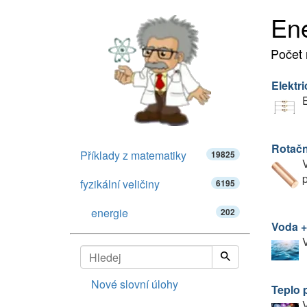
Ene
Počet 
Elektri
E
Rotačn
Příklady z matematiky
19825
V
p
fyzikální veličiny
6195
energie
202
Voda +
V
Nové slovní úlohy
Teplo 
V