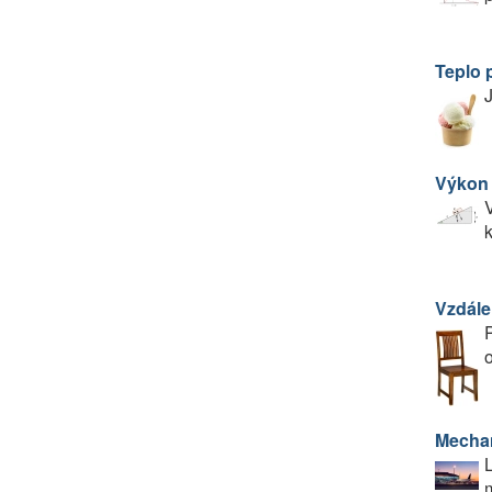
Teplo 
J
Výkon 
V
Vzdále
P
o
Mechan
L