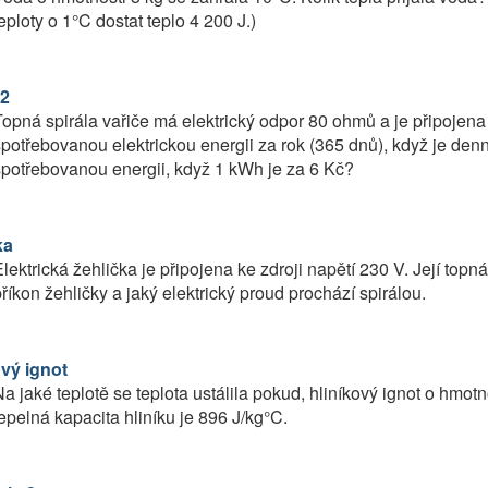
eploty o 1°C dostat teplo 4 200 J.)
2
opná spirála vařiče má elektrický odpor 80 ohmů a je připojena 
potřebovanou elektrickou energii za rok (365 dnů), když je den
potřebovanou energii, když 1 kWh je za 6 Kč?
ka
lektrická žehlička je připojena ke zdroji napětí 230 V. Její top
říkon žehličky a jaký elektrický proud prochází spirálou.
ový ignot
a jaké teplotě se teplota ustálila pokud, hliníkový ignot o hmotn
epelná kapacita hliníku je 896 J/kg°C.