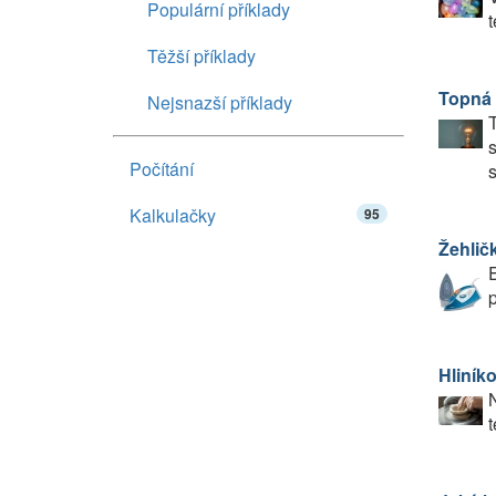
Populární příklady
t
Těžší příklady
Topná 
Nejsnazší příklady
T
s
Počítání
s
Kalkulačky
95
Žehlič
E
p
Hliník
N
t