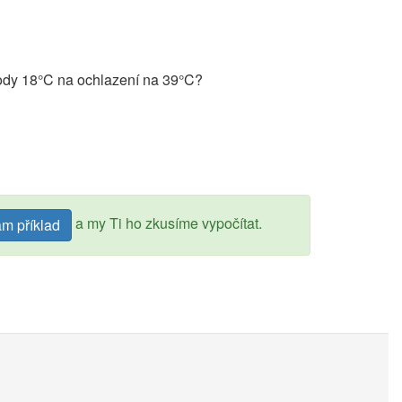
vody 18°C na ochlazení na 39°C?
a my Ti ho zkusíme vypočítat.
ám příklad