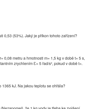
ti 0,53 (53%). Jaký je příkon tohoto zařízení?
r= 0,08 metru a hmotnosti m= 1,5 kg v době t= 5 s,
tantním zrychlením Ԑ= 5 řad/s², pokud v době t=.
o 1365 kJ. Na jakou teplotu se ohřála?
? (Nezapomeň, že 1 kg vody je třeba ke zvýšení