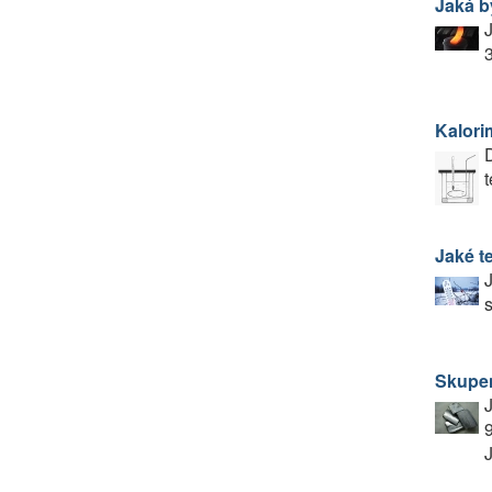
Jaká b
J
3
Kalori
D
t
Jaké t
J
s
Skupe
J
9
J