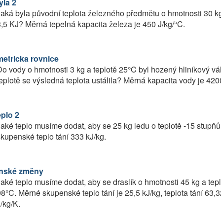
yla 2
aká byla původní teplota železného předmětu o hmotnosti 30 kg, 
,5 KJ? Měrná tepelná kapacita železa je 450 J/kg/°C.
metricka rovnice
o vody o hmotnosti 3 kg a teplotě 25°C byl hozený hliníkový vá
eplotě se výsledná teplota ustálila? Měrná kapacita vody je 4200
eplo 2
aké teplo musíme dodat, aby se 25 kg ledu o teplotě -15 stupňů
kupenské teplo tání 333 kJ/kg.
nské změny
aké teplo musíme dodat, aby se draslík o hmotnosti 45 kg a tepl
8°C. Měrné skupenské teplo tání je 25,5 kJ/kg, teplota tání 63,
/kg/K.