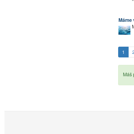
Máme 
M
1
Máš p