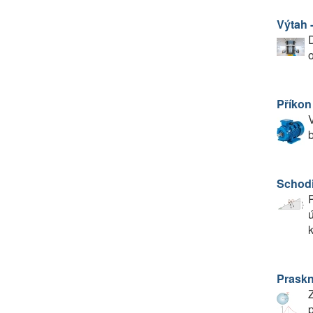
Výtah -
D
o
Příkon
V
Schodi
P
ú
k
Praskn
Z
p