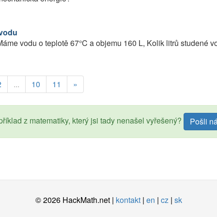
vodu
áme vodu o teplotě 67°C a objemu 160 L, Kolik litrů studené 
2
...
10
11
»
říklad z matematiky, který jsi tady nenašel vyřešený?
Pošli n
© 2026 HackMath.net |
kontakt
|
en
|
cz
|
sk