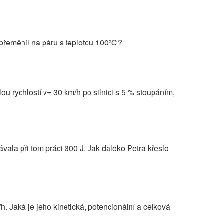
℃ přeměnil na páru s teplotou 100℃?
ou rychlostí v= 30 km/h po silnici s 5 % stoupáním,
ávala při tom práci 300 J. Jak daleko Petra křeslo
h. Jaká je jeho kinetická, potencionální a celková