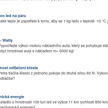
pro led na páru
aké teplo je zapotřebí k tomu, aby se 1 kg ledu v teplotě -10 
- Watty
ypočítejte výkon motoru nákladního auta, který se pohybuje stál
když hmotnost auta s nákladem m= 5000 kg!
nost odtlačení křesla
etra tlačila křeslo z jednoho pokoje do druhé silou 60 N. Vykon
dtlačila?
ická energie
etadlo o hmotnosti 100 tun letí ve výšce 11 km rychlostí 850 km/
mechanická energie?