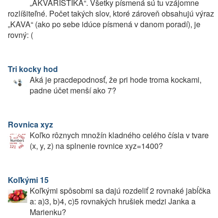
„AKVARISTIKA“. Všetky písmená sú tu vzájomne
rozlíšiteľné. Počet takých slov, ktoré zároveň obsahujú výraz
„KAVA“ (ako po sebe idúce písmená v danom poradí), je
rovný: (
Tri kocky hod
Aká je pracdepodnosť, že pri hode troma kockami,
padne účet menší ako 7?
Rovnica xyz
Koľko rôznych množín kladného celého čísla v tvare
(x, y, z) na splnenie rovnice xyz=1400?
Koľkými 15
Koľkými spôsobmi sa dajú rozdeliť 2 rovnaké jabĺčka
a: a)3, b)4, c)5 rovnakých hrušiek medzi Janka a
Marienku?