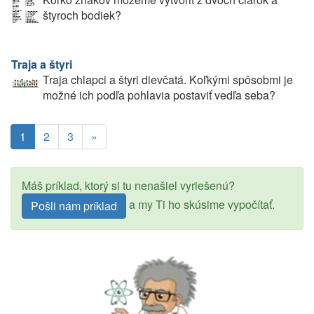
štyroch bodiek?
Traja a štyri
Traja chlapci a štyri dievčatá. Koľkými spôsobmi je
možné ich podľa pohlavia postaviť vedľa seba?
1
2
3
»
Máš príklad, ktorý si tu nenašiel vyriešenú?
a my Ti ho skúsime vypočítať.
Pošli nám príklad