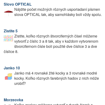
Slovo OPTICAL
Nájdite počet možných rôznych usporiadaní písmen
slova OPTICAL tak, aby samohlásky boli vždy spolu.
Zistite 5
Zistite, koľko rôznych štvorciferných čísel môžeme
vytvoriť z číslic 3 a 8 tak, aby v každom vytvorenom
štvorcifernom čísle boli použité dve číslice 3 a dve
číslice 8.
Janko 10
Janko má 4 rovnaké žlté kocky a 3 rovnaké modré
kocky. Koľko rôznych farebných hadov z nich môže
urobiť?
Morzeovka
Koľko znakov môžeme vytvoriť z dvoch čiarok a