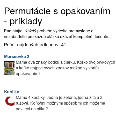
Permutácie s opakovaním
- príklady
Pamätajte: Každý problém vyriešte premyslene a
nezabudnite pre každú otázku ukázať kompletné riešenie.
Počet nájdených príkladov: 41
Morseovka 2
Mame dva znaky bodku a čiarku. Koľko dvojprvkovych
a koľko trojprvkovych znakov možno vytvoriť s
opakovaním?
Korálky
Máme 4 korálky. Jedná je zelená, jedna žltá a 2
ružové. Koľkými možnými spôsobmi ich môžeme
navliecť na nitku?