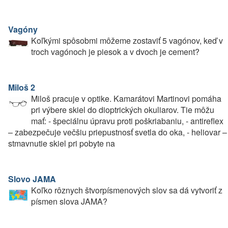
Vagóny
Koľkými spôsobmi môžeme zostaviť 5 vagónov, keď v
troch vagónoch je piesok a v dvoch je cement?
Miloš 2
Miloš pracuje v optike. Kamarátovi Martinovi pomáha
pri výbere skiel do dioptrických okuliarov. Tie môžu
mať: - špeciálnu úpravu proti poškriabaniu, - antireflex
– zabezpečuje večšiu priepustnosť svetla do oka, - heliovar –
stmavnutie skiel pri pobyte na
Slovo JAMA
Koľko rôznych štvorpísmenových slov sa dá vytvoriť z
písmen slova JAMA?