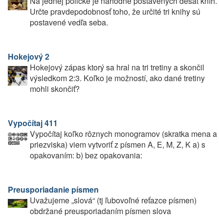
Na jednej poličke je náhodne postavených desať kníh.
Určte pravdepodobnosť toho, že určité tri knihy sú
postavené vedľa seba.
Hokejový 2
Hokejový zápas ktorý sa hral na tri tretiny a skončil
výsledkom 2:3. Koľko je možností, ako dané tretiny
mohli skončiť?
Vypočítaj 411
Vypočítaj koľko rôznych monogramov (skratka mena a
priezviska) viem vytvoriť z písmen A, E, M, Z, K a) s
opakovaním: b) bez opakovania:
Preusporiadanie písmen
Uvažujeme „slová“ (tj ľubovoľné reťazce písmen)
obdržané preusporiadaním písmen slova