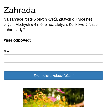
Zahrada
Na zahradě roste 5 bílých květů. Žlutých o 7 více než
bílých. Modrých o 4 méňe než žlutých. Kolik květů rostlo
dohromady?
Vaše odpověď:
n =
Zkontroluj a zobraz řešení