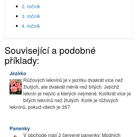
2. ročník
3. ročník
4. ročník
Související a podobné
příklady:
Jezírko
Růžových leknínů je v jezírku dvakrát více než
žlutých, ale dvakrát méně než bílých. Jejichž
leknín je nejvíc a kterých nejméně. Kolikrát více je
bílých leknínů než žlutých. Kolik je růžových
leknínů, pokud všech je 35?
Panenky
V obchode mají 2 červené panenky. Modrých