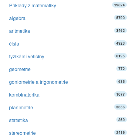
Příklady z matematiky
19824
algebra
5790
aritmetika
3462
čísla
4923
fyzikální veličiny
6195
geometrie
772
goniometrie a trigonometrie
635
kombinatorika
1077
planimetrie
3656
statistika
869
stereometrie
2419