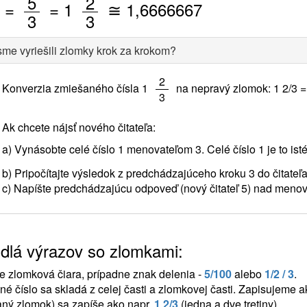
/
/
5
2
3
=
=
1
≅
1,6666667
3
3
me vyriešili zlomky krok za krokom?
/
2
Konverzia zmiešaného čísla 1
na nepravý zlomok: 1 2/3 
3
Ak chcete nájsť nového čitateľa:
a) Vynásobte celé číslo 1 menovateľom 3. Celé číslo 1 je to ist
b) Pripočítajte výsledok z predchádzajúceho kroku 3 do čitateľa 
c) Napíšte predchádzajúcu odpoveď (nový čitateľ 5) nad menov
idlá výrazov so zlomkami:
e zlomková čiara, prípadne znak delenia -
5/100
alebo
1/2 / 3
.
é číslo sa skladá z celej časti a zlomkovej časti. Zapisujeme 
ný zlomok) sa zapíše ako napr.
1 2/3
(jedna a dve tretiny).