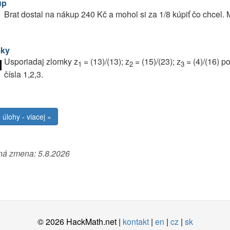
up
Brat dostal na nákup 240 Kč a mohol si za 1/8 kúpiť čo chcel.
ky
Usporiadaj zlomky z
= (13)/(13); z
= (15)/(23); z
= (4)/(16) p
1
2
3
čísla 1,2,3.
 úlohy - viacej »
ná zmena:
5.8.2026
© 2026 HackMath.net |
kontakt
|
en
|
cz
|
sk