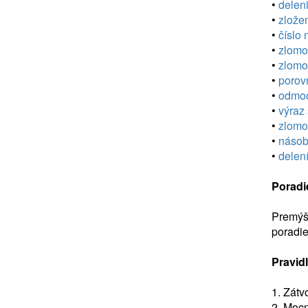
•
deleni
•
zložen
•
číslo 
•
zlomok
•
zlomo
•
porov
•
odmoc
•
výraz 
•
zlomok
•
násobe
•
delení
Poradi
Premýšľ
poradie
Pravidl
1. Zátv
2. Moc