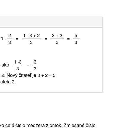
/
/
/
/
2
1 · 3 + 2
3 + 2
5
= 1
=
=
=
3
3
3
3
/
/
1 ·3
3
é ako
=
3
3
2. Nový čitateľ je 3 + 2 =
5
ateľa 3.
ako celé číslo medzera zlomok. Zmiešané číslo