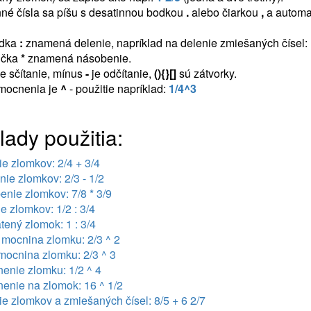
né čísla sa píšu s desatinnou bodkou
.
alebo čiarkou
,
a automat
odka
:
znamená delenie, napríklad na delenie zmiešaných čísel:
ička
*
znamená násobenie.
e sčítanie, mínus
-
je odčítanie,
(){}[]
sú zátvorky.
mocnenia je
^
- použitie napríklad:
1/4^3
lady použitia:
ie zlomkov: 2/4 + 3/4
nie zlomkov: 2/3 - 1/2
enie zlomkov: 7/8 * 3/9
e zlomkov: 1/2 : 3/4
tený zlomok: 1 : 3/4
 mocnina zlomku: 2/3 ^ 2
 mocnina zlomku: 2/3 ^ 3
enie zlomku: 1/2 ^ 4
enie na zlomok: 16 ^ 1/2
ie zlomkov a zmiešaných čísel: 8/5 + 6 2/7