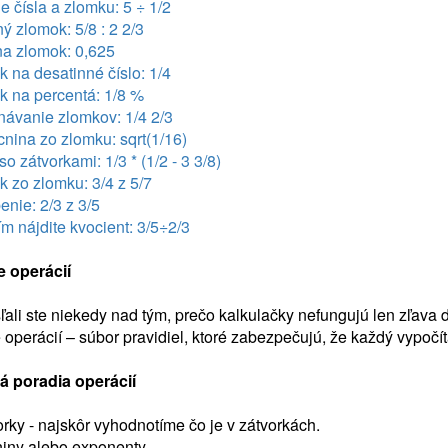
e čísla a zlomku: 5 ÷ 1/2
ý zlomok: 5/8 : 2 2/3
na zlomok: 0,625
 na desatinné číslo: 1/4
k na percentá: 1/8 %
návanie zlomkov: 1/4 2/3
nina zo zlomku: sqrt(1/16)
so zátvorkami: 1/3 * (1/2 - 3 3/8)
 zo zlomku: 3/4 z 5/7
nie: 2/3 z 3/5
m nájdite kvocient: 3/5÷2/3
e operácií
ali ste niekedy nad tým, prečo kalkulačky nefungujú len zľava
 operácií – súbor pravidiel, ktoré zabezpečujú, že každý vypo
á poradia operácií
orky - najskôr vyhodnotíme čo je v zátvorkách.
niny alebo exponenty