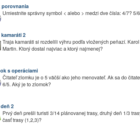
 porovnania
Umiestnite správny symbol < alebo > medzi dve čísla: 4/7? 5/6
 kamaráti 2
Traja kamaráti si rozdelili výhru podľa vložených peňazí. Karol
Martin. Ktorý dostal najviac a ktorý najmenej?
ok s operáciami
Čitateľ zlomku je o 5 väčší ako jeho menovateľ. Ak sa do čitat
6/5. Aký je to zlomok?
 deň 2
Prvý deň prešli turisti 3/14 plánovanej trasy, druhý deň 1/3 trasy
časť trasy (1,2,3)?