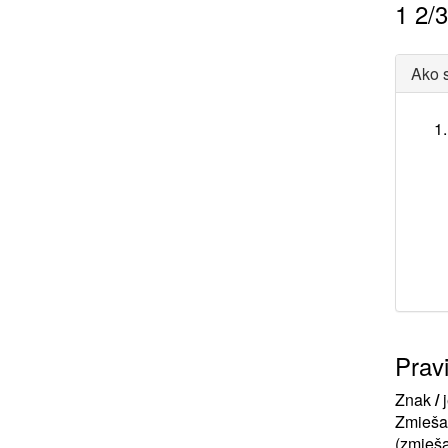
1
2
/
Ako s
Prav
Znak
/
j
Zmiešan
(zmieša