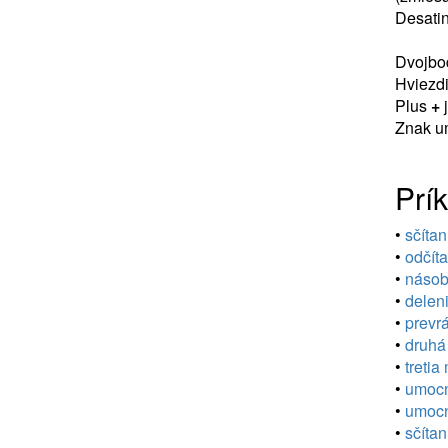
Desatin
Dvojb
Hviezd
Plus
+
j
Znak u
Prík
•
sčítan
•
odčíta
•
násob
•
deleni
•
prevrá
•
druhá
•
tretia
•
umocn
•
umocn
•
sčítan