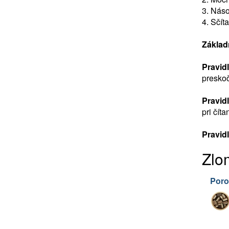
3. Náso
4. Sčít
Základ
Pravidl
preskoč
Pravidl
pri číta
Pravidl
Zlo
Poro