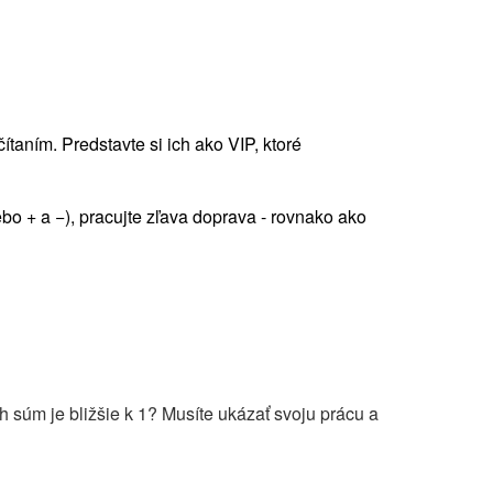
aním. Predstavte si ich ako VIP, ktoré
bo + a −), pracujte zľava doprava - rovnako ako
ch súm je bližšie k 1? Musíte ukázať svoju prácu a