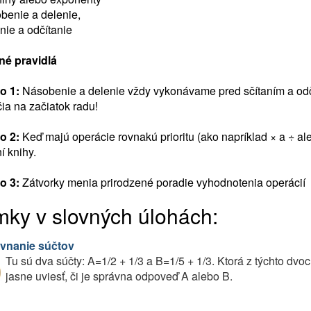
benie a delenie,
anie a odčítanie
né pravidlá
o 1:
Násobenie a delenie vždy vykonávame pred sčítaním a odčít
ia na začiatok radu!
o 2:
Keď majú operácie rovnakú prioritu (ako napríklad × a ÷ ale
ní knihy.
o 3:
Zátvorky menia prirodzené poradie vyhodnotenia operácií
mky v slovných úlohách:
vnanie súčtov
Tu sú dva súčty: A=1/2 + 1/3 a B=1/5 + 1/3. Ktorá z týchto dvo
jasne uviesť, či je správna odpoveď A alebo B.