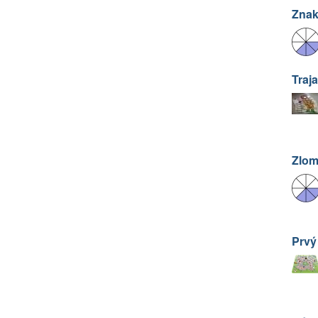
Znak
Traja
Zlom
Prvý