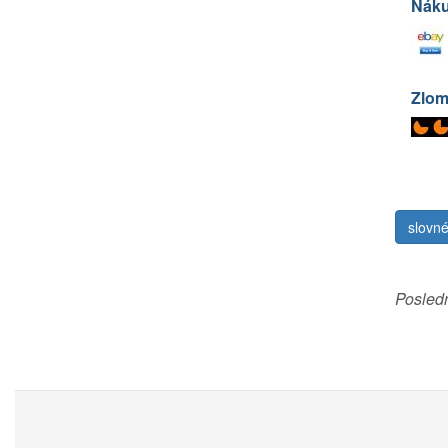
Nák
Zlom
slovné
Posled