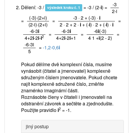
/
-3
Dělení: -3 /
= -3 / (2-
i
) =
výsledek kroku č. 1
2-i
/
/
(-3)·(2+i)
-3 · 2 + (-3) ·
i
=
=
=
(2-i)·(2+i)
2 · 2 + 2 ·
i
+ (-
i
) · 2 + (-
i
) ·
i
/
/
/
-6-3
i
-6-3
i
-6
i
(-3)
=
=
=
2
4+2
i
-2
i
-
i
4+2
i
-2
i
+1
4 1 +
i
(2 - 2)
/
-6-3i
=
-1,2-0,6
i
5
Pokud dělíme dvě komplexní čísla, musíme
vynásobit (čitatel a jmenovatel) komplexně
sdruženým číslem jmenovatele. Pokud chcete
najít komplexně sdružené číslo, změňte
znaménko imaginární části.
Roznásobte členy v čitateli i jmenovateli na
odstranění závorek a sečtěte a zjednodušte.
2
Použijte pravidlo
i
= -1.
jiný postup