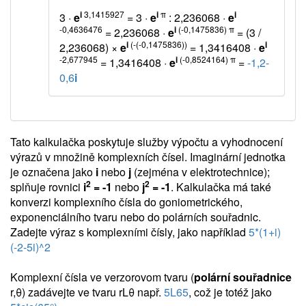
i
3,1415927
i
π
i
3 ·
e
= 3 ·
e
: 2,236068 ·
e
-0,4636476
i
(-0,1475836) π
= 2,236068 ·
e
= (3 /
i
(-(-0,1475836))
i
2,236068) ×
e
= 1,3416408 ·
e
-2,677945
i
(-0,8524164) π
= 1,3416408 ·
e
=
-1,2-
0,6
i
Tato kalkulačka poskytuje služby výpočtu a vyhodnocení
výrazů v množině komplexních čísel. Imaginární jednotka
je označena jako
i
nebo
j
(zejména v elektrotechnice);
2
2
splňuje rovnici
i
= -1
nebo
j
= -1
. Kalkulačka má také
konverzi komplexního čísla do goniometrického,
exponenciálního tvaru nebo do polárních souřadnic.
Zadejte výraz s komplexními čísly, jako například
5*(1+i)
(-2-5i)^2
Komplexní čísla ve verzorovom tvaru (
polární souřadnice
r,θ) zadávejte ve tvaru rLθ např.
5L65
, což je totéž jako