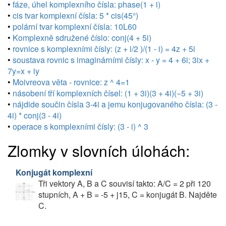
•
fáze, úhel komplexního čísla: phase(1 + i)
•
cis tvar komplexní čísla: 5 * cis(45°)
•
polární tvar komplexní čísla: 10L60
•
Komplexně sdružené číslo: conj(4 + 5i)
•
rovnice s komplexními čísly: (z + i/2 )/(1 - i) = 4z + 5i
•
soustava rovnic s imaginárními čísly: x - y = 4 + 6i; 3ix +
7y=x + iy
•
Moivreova věta - rovnice: z ^ 4=1
•
násobení tří komplexních čísel: (1 + 3i)(3 + 4i)(−5 + 3i)
•
nájdide součin čísla 3-4i a jemu konjugovaného čísla: (3 -
4i) * conj(3 - 4i)
•
operace s komplexními čísly: (3 - i) ^ 3
Zlomky v slovních úlohách:
Konjugát komplexní
Tři vektory A, B a C souvisí takto: A/C = 2 při 120
stupních, A + B = -5 + j15, C = konjugát B. Najděte
C.