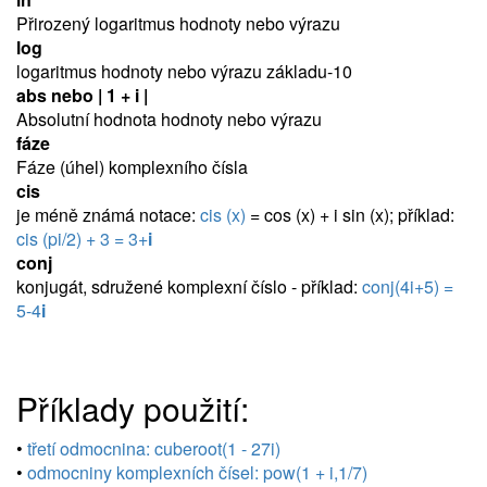
Přirozený logaritmus hodnoty nebo výrazu
log
logaritmus hodnoty nebo výrazu základu-10
abs nebo | 1 + i |
Absolutní hodnota hodnoty nebo výrazu
fáze
Fáze (úhel) komplexního čísla
cis
je méně známá notace:
cis (x)
= cos (x) + i sin (x); příklad:
cis (pi/2) + 3 = 3+
i
conj
konjugát, sdružené komplexní číslo - příklad:
conj(4i+5) =
5-4
i
Příklady použití:
•
třetí odmocnina: cuberoot(1 - 27i)
•
odmocniny komplexních čísel: pow(1 + i,1/7)