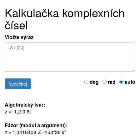
Kalkulačka komplexních
čísel
Vložte výraz
deg
rad
auto
Algebraický tvar:
z
= -1,2-0,6
i
Fázor (modul a argument):
z
= 1,3416408 ∠ -153°26'6″