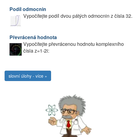
Podíl odmocnin
Vypočítejte podíl dvou pátých odmocnin z čísla 32.
Převrácená hodnota
Vypočítejte převrácenou hodnotu komplexního
čísla z=1-2i:
slovní úlohy - více »