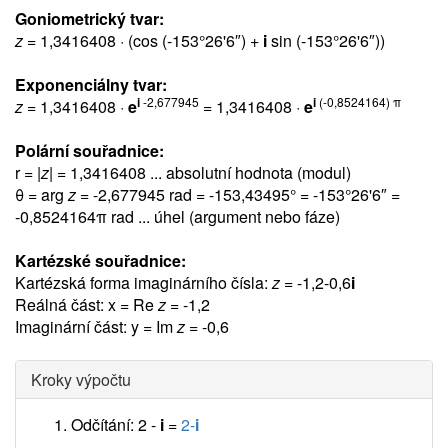
Goniometrický tvar:
z
= 1,3416408 · (cos (-153°26'6″) +
i
sin (-153°26'6″))
Exponenciálny tvar:
i
-2,677945
i
(-0,8524164) π
z
= 1,3416408 ·
e
= 1,3416408 ·
e
Polární souřadnice:
r = |
z
| = 1,3416408 ... absolutní hodnota (modul)
θ = arg
z
= -2,677945 rad = -153,43495° = -153°26'6″ =
-0,8524164π rad
... úhel (argument nebo fáze)
Kartézské souřadnice:
Kartézská forma imaginárního čísla:
z
= -1,2-0,6
i
Reálná část: x = Re
z
= -1,2
Imaginární část: y = Im
z
= -0,6
Kroky výpočtu
Odčítání: 2 -
i
=
2-
i