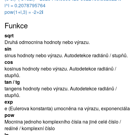
i^i = 0.2078795764
pow(1+i,3) = -2+2
i
Funkce
sqrt
Druhá odmocnina hodnoty nebo výrazu.
sin
sinus hodnoty nebo výrazu. Autodetekce radiánů / stupňů.
cos
kosinus hodnoty nebo výrazu. Autodetekce radiánů /
stupňů.
tan / tg
tangens hodnoty nebo výrazu. Autodetekce radiánů /
stupňů.
exp
e (Eulerova konstanta) umocněna na výrazu, exponenciála
pow
Mocnina jednoho komplexního čísla na jiné celé číslo /
reálné / komplexní číslo
ln