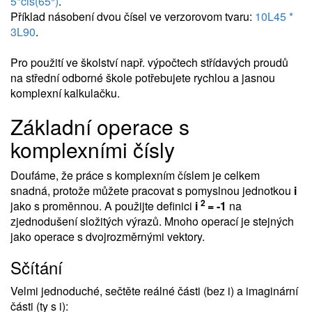
5*cis(65°)
.
Příklad násobení dvou čísel ve verzorovom tvaru:
10L45 *
3L90
.
Pro použití ve školství např. výpočtech střídavých proudů
na střední odborné škole potřebujete rychlou a jasnou
komplexní kalkulačku.
Základní operace s
komplexními čísly
Doufáme, že práce s komplexním číslem je celkem
snadná, protože můžete pracovat s pomyslnou jednotkou
i
2
jako s proměnnou. A použijte definici
i
= -1
na
zjednodušení složitých výrazů. Mnoho operací je stejných
jako operace s dvojrozměrnými vektory.
Sčítání
Velmi jednoduché, sečtěte reálné části (bez i) a imaginární
části (ty s i):