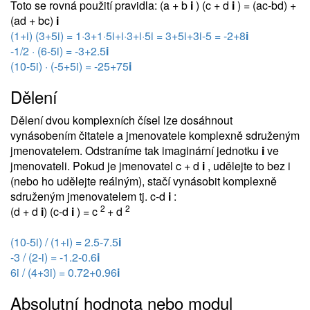
Toto se rovná použití pravidla: (a + b
i
) (c + d
i
) = (ac-bd) +
(ad + bc)
i
(1+i) (3+5i) = 1·3+1·5i+i·3+i·5i = 3+5i+3i-5 = -2+8
i
-1/2 · (6-5i) = -3+2.5
i
(10-5i) · (-5+5i) = -25+75
i
Dělení
Dělení dvou komplexních čísel lze dosáhnout
vynásobením čitatele a jmenovatele komplexně sdruženým
jmenovatelem. Odstraníme tak imaginární jednotku
i
ve
jmenovateli. Pokud je jmenovatel c + d
i
, udělejte to bez i
(nebo ho udělejte reálným), stačí vynásobit komplexně
sdruženým jmenovatelem tj. c-d
i
:
2
2
(d + d
i
) (c-d
i
) = c
+ d
(10-5i) / (1+i) = 2.5-7.5
i
-3 / (2-i) = -1.2-0.6
i
6i / (4+3i) = 0.72+0.96
i
Absolutní hodnota nebo modul