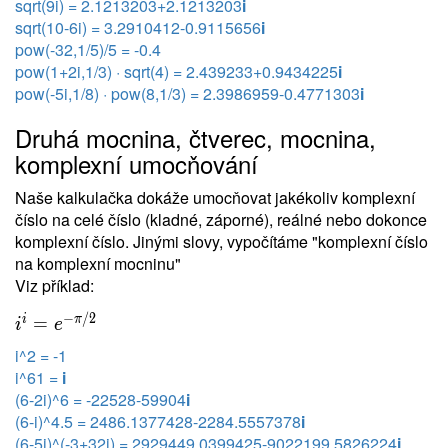
sqrt(9i) = 2.1213203+2.1213203
i
sqrt(10-6i) = 3.2910412-0.9115656
i
pow(-32,1/5)/5 = -0.4
pow(1+2i,1/3) · sqrt(4) = 2.439233+0.9434225
i
pow(-5i,1/8) · pow(8,1/3) = 2.3986959-0.4771303
i
Druhá mocnina, čtverec, mocnina,
komplexní umocňování
Naše kalkulačka dokáže umocňovat jakékoliv komplexní
číslo na celé číslo (kladné, záporné), reálné nebo dokonce
komplexní číslo. Jinými slovy, vypočítáme "komplexní číslo
na komplexní mocninu"
Viz příklad:
−
/
2
i
π
=
i
e
i^2 = -1
i^61 =
i
(6-2i)^6 = -22528-59904
i
(6-i)^4.5 = 2486.1377428-2284.5557378
i
(6-5i)^(-3+32i) = 2929449.0399425-9022199.5826224
i