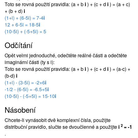
Toto se rovná použití pravidla: (a + b
i
) + (c + d
i
) = (a + c)
+ (b + d)
i
(1+i) + (6-5i) = 7-4
i
12 + 6-5i = 18-5
i
(10-5i) + (-5+5i) = 5
Odčítání
Opět velmi jednoduché, odečtěte reálné části a odečtěte
imaginární části (ty s i):
Toto se rovná použití pravidla: (a + b
i
) + (c + d
i
) = (a-c) +
(b-d)
i
(1+i) - (3-5i) = -2+6
i
-1/2 - (6-5i) = -6.5+5
i
(10-5i) - (-5+5i) = 15-10
i
Násobení
Chcete-li vynásobit dvě komplexní čísla, použijte
2
distribuční pravidlo, slučte se dvoučlenné a použijte
i
= -1
.