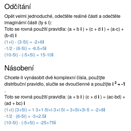
Odčítání
Opět velmi jednoduché, odečtěte reálné části a odečtěte
imaginární části (ty s i):
Toto se rovná použití pravidla: (a + b
i
) + (c + d
i
) = (a-c) +
(b-d)
i
(1+i) - (3-5i) = -2+6
i
-1/2 - (6-5i) = -6.5+5
i
(10-5i) - (-5+5i) = 15-10
i
Násobení
Chcete-li vynásobit dvě komplexní čísla, použijte
2
distribuční pravidlo, slučte se dvoučlenné a použijte
i
= -1
.
Toto se rovná použití pravidla: (a + b
i
) (c + d
i
) = (ac-bd) +
(ad + bc)
i
(1+i) (3+5i) = 1·3+1·5i+i·3+i·5i = 3+5i+3i-5 = -2+8
i
-1/2 · (6-5i) = -3+2.5
i
(10-5i) · (-5+5i) = -25+75
i