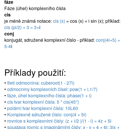
fáze
Fáze (úhel) komplexního čísla
cis
je méně známá notace:
cis (x)
= cos (x) + i sin (x); příklad:
cis (pi/2) + 3 = 3+
i
conj
konjugát, sdružené komplexní číslo - příklad:
conj(4i+5) =
5-4
i
Příklady použití:
•
třetí odmocnina: cuberoot(1 - 27i)
•
odmocniny komplexních čísel: pow(1 + i,1/7)
•
fáze, úhel komplexního čísla: phase(1 + i)
•
cis tvar komplexní čísla: 5 * cis(45°)
•
polární tvar komplexní čísla: 10L60
•
Komplexně sdružené číslo: conj(4 + 5i)
•
rovnice s komplexními čísly: (z + i/2 )/(1 - i) = 4z + 5i
•
soustava rovnic s imaginárními čísly: x - y = 4 + 6i; 3ix +