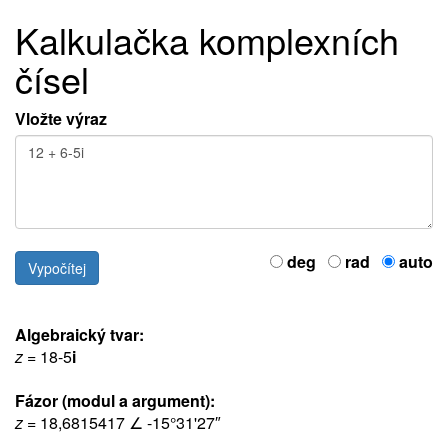
Kalkulačka komplexních
čísel
Vložte výraz
deg
rad
auto
Algebraický tvar:
z
= 18-5
i
Fázor (modul a argument):
z
= 18,6815417 ∠ -15°31'27″