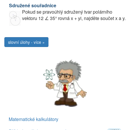
Sdružené souřadnice
Pokud se pravoúhlý sdružený tvar polárního
vektoru 12 ∠ 35° rovná x + yi, najděte součet x a y.
slovní úlohy - více »
Matematické kalkulátory