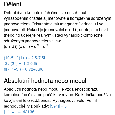
Dělení
Dělení dvou komplexních čísel lze dosáhnout
vynásobením čitatele a jmenovatele komplexně sdruženým
jmenovatelem. Odstraníme tak imaginární jednotku
i
ve
jmenovateli. Pokud je jmenovatel c + d
i
, udělejte to bez i
(nebo ho udělejte reálným), stačí vynásobit komplexně
sdruženým jmenovatelem tj. c-d
i
:
2
2
(d + d
i
) (c-d
i
) = c
+ d
(10-5i) / (1+i) = 2.5-7.5
i
-3 / (2-i) = -1.2-0.6
i
6i / (4+3i) = 0.72+0.96
i
Absolutní hodnota nebo modul
Absolutní hodnota nebo modul je vzdálenost obrazu
komplexního čísla od počátku v rovině. Kalkulačka používá
ke zjištění této vzdálenosti Pythagorovu větu. Velmi
jednoduché, viz příklady:
|3+4i| = 5
|1-i| = 1.4142136