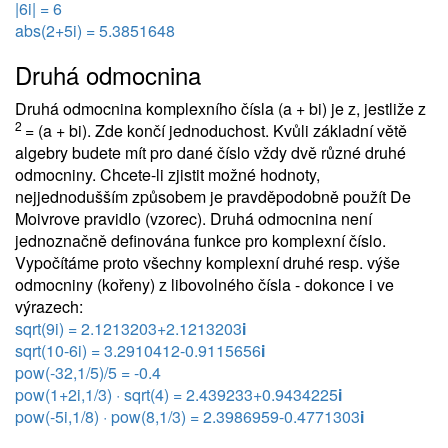
|6i| = 6
abs(2+5i) = 5.3851648
Druhá odmocnina
Druhá odmocnina komplexního čísla (a + bi) je z, jestliže z
2
= (a + bi). Zde končí jednoduchost. Kvůli základní větě
algebry budete mít pro dané číslo vždy dvě různé druhé
odmocniny. Chcete-li zjistit možné hodnoty,
nejjednodušším způsobem je pravděpodobně použít De
Moivrove pravidlo (vzorec). Druhá odmocnina není
jednoznačně definována funkce pro komplexní číslo.
Vypočítáme proto všechny komplexní druhé resp. výše
odmocniny (kořeny) z libovolného čísla - dokonce i ve
výrazech:
sqrt(9i) = 2.1213203+2.1213203
i
sqrt(10-6i) = 3.2910412-0.9115656
i
pow(-32,1/5)/5 = -0.4
pow(1+2i,1/3) · sqrt(4) = 2.439233+0.9434225
i
pow(-5i,1/8) · pow(8,1/3) = 2.3986959-0.4771303
i