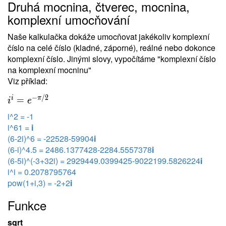
Druhá mocnina, čtverec, mocnina,
komplexní umocňování
Naše kalkulačka dokáže umocňovat jakékoliv komplexní
číslo na celé číslo (kladné, záporné), reálné nebo dokonce
komplexní číslo. Jinými slovy, vypočítáme "komplexní číslo
na komplexní mocninu"
Viz příklad:
−
/
2
i
π
=
i
e
i^2 = -1
i^61 =
i
(6-2i)^6 = -22528-59904
i
(6-i)^4.5 = 2486.1377428-2284.5557378
i
(6-5i)^(-3+32i) = 2929449.0399425-9022199.5826224
i
i^i = 0.2078795764
pow(1+i,3) = -2+2
i
Funkce
sqrt