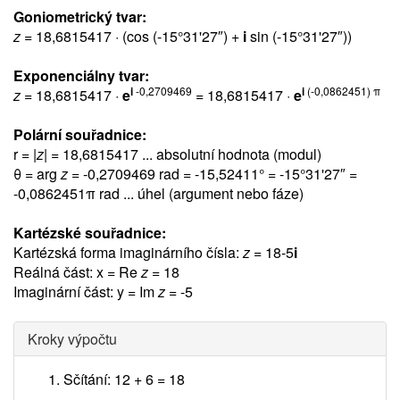
Goniometrický tvar:
z
= 18,6815417 · (cos (-15°31'27″) +
i
sin (-15°31'27″))
Exponenciálny tvar:
i
-0,2709469
i
(-0,0862451) π
z
= 18,6815417 ·
e
= 18,6815417 ·
e
Polární souřadnice:
r = |
z
| = 18,6815417 ... absolutní hodnota (modul)
θ = arg
z
= -0,2709469 rad = -15,52411° = -15°31'27″ =
-0,0862451π rad
... úhel (argument nebo fáze)
Kartézské souřadnice:
Kartézská forma imaginárního čísla:
z
= 18-5
i
Reálná část: x = Re
z
= 18
Imaginární část: y = Im
z
= -5
Kroky výpočtu
Sčítání: 12 + 6 =
18