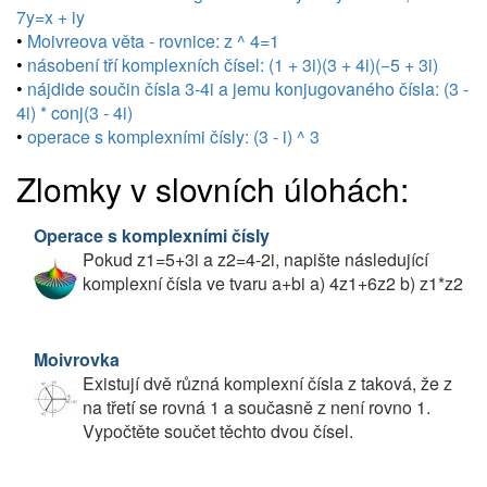
7y=x + iy
•
Moivreova věta - rovnice: z ^ 4=1
•
násobení tří komplexních čísel: (1 + 3i)(3 + 4i)(−5 + 3i)
•
nájdide součin čísla 3-4i a jemu konjugovaného čísla: (3 -
4i) * conj(3 - 4i)
•
operace s komplexními čísly: (3 - i) ^ 3
Zlomky v slovních úlohách:
Operace s komplexními čísly
Pokud z1=5+3i a z2=4-2i, napište následující
komplexní čísla ve tvaru a+bi a) 4z1+6z2 b) z1*z2
Moivrovka
Existují dvě různá komplexní čísla z taková, že z
na třetí se rovná 1 a současně z není rovno 1.
Vypočtěte součet těchto dvou čísel.