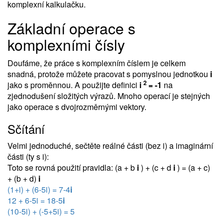
komplexní kalkulačku.
Základní operace s
komplexními čísly
Doufáme, že práce s komplexním číslem je celkem
snadná, protože můžete pracovat s pomyslnou jednotkou
i
2
jako s proměnnou. A použijte definici
i
= -1
na
zjednodušení složitých výrazů. Mnoho operací je stejných
jako operace s dvojrozměrnými vektory.
Sčítání
Velmi jednoduché, sečtěte reálné části (bez i) a imaginární
části (ty s i):
Toto se rovná použití pravidla: (a + b
i
) + (c + d
i
) = (a + c)
+ (b + d)
i
(1+i) + (6-5i) = 7-4
i
12 + 6-5i = 18-5
i
(10-5i) + (-5+5i) = 5