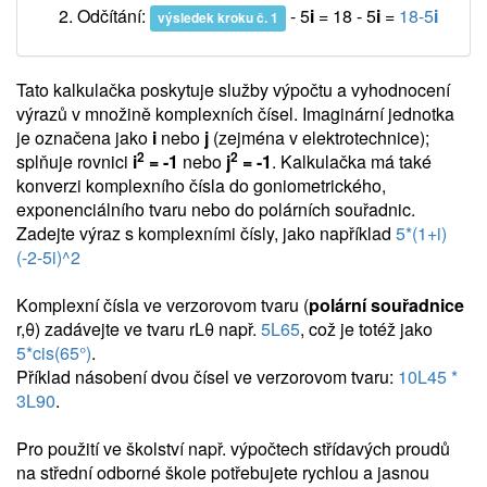
Odčítání:
- 5
i
= 18 - 5
i
=
18-5
i
výsledek kroku č. 1
Tato kalkulačka poskytuje služby výpočtu a vyhodnocení
výrazů v množině komplexních čísel. Imaginární jednotka
je označena jako
i
nebo
j
(zejména v elektrotechnice);
2
2
splňuje rovnici
i
= -1
nebo
j
= -1
. Kalkulačka má také
konverzi komplexního čísla do goniometrického,
exponenciálního tvaru nebo do polárních souřadnic.
Zadejte výraz s komplexními čísly, jako například
5*(1+i)
(-2-5i)^2
Komplexní čísla ve verzorovom tvaru (
polární souřadnice
r,θ) zadávejte ve tvaru rLθ např.
5L65
, což je totéž jako
5*cis(65°)
.
Příklad násobení dvou čísel ve verzorovom tvaru:
10L45 *
3L90
.
Pro použití ve školství např. výpočtech střídavých proudů
na střední odborné škole potřebujete rychlou a jasnou