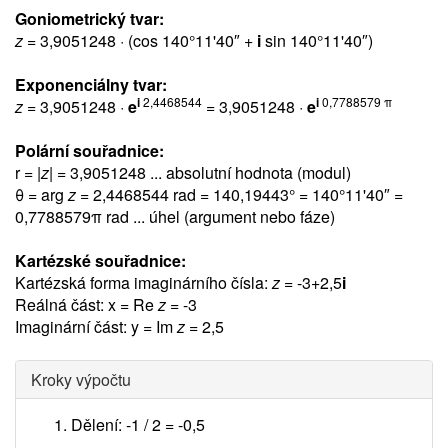
Goniometrický tvar:
z
= 3,9051248 · (cos 140°11'40″ +
i
sin 140°11'40″)
Exponenciálny tvar:
i
2,4468544
i
0,7788579 π
z
= 3,9051248 ·
e
= 3,9051248 ·
e
Polární souřadnice:
r = |
z
| = 3,9051248 ... absolutní hodnota (modul)
θ = arg
z
= 2,4468544 rad = 140,19443° = 140°11'40″ =
0,7788579π rad
... úhel (argument nebo fáze)
Kartézské souřadnice:
Kartézská forma imaginárního čísla:
z
= -3+2,5
i
Reálná část: x = Re
z
= -3
Imaginární část: y = Im
z
= 2,5
Kroky výpočtu
Dělení: -1 / 2 =
-0,5