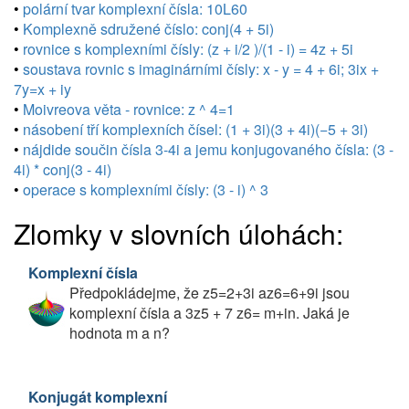
•
polární tvar komplexní čísla: 10L60
•
Komplexně sdružené číslo: conj(4 + 5i)
•
rovnice s komplexními čísly: (z + i/2 )/(1 - i) = 4z + 5i
•
soustava rovnic s imaginárními čísly: x - y = 4 + 6i; 3ix +
7y=x + iy
•
Moivreova věta - rovnice: z ^ 4=1
•
násobení tří komplexních čísel: (1 + 3i)(3 + 4i)(−5 + 3i)
•
nájdide součin čísla 3-4i a jemu konjugovaného čísla: (3 -
4i) * conj(3 - 4i)
•
operace s komplexními čísly: (3 - i) ^ 3
Zlomky v slovních úlohách:
Komplexní čísla
Předpokládejme, že z5=2+3i az6=6+9i jsou
komplexní čísla a 3z5 + 7 z6= m+in. Jaká je
hodnota m a n?
Konjugát komplexní