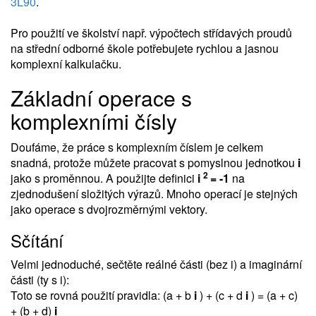
3L90
.
Pro použití ve školství např. výpočtech střídavých proudů
na střední odborné škole potřebujete rychlou a jasnou
komplexní kalkulačku.
Základní operace s
komplexními čísly
Doufáme, že práce s komplexním číslem je celkem
snadná, protože můžete pracovat s pomyslnou jednotkou
i
2
jako s proměnnou. A použijte definici
i
= -1
na
zjednodušení složitých výrazů. Mnoho operací je stejných
jako operace s dvojrozměrnými vektory.
Sčítání
Velmi jednoduché, sečtěte reálné části (bez i) a imaginární
části (ty s i):
Toto se rovná použití pravidla: (a + b
i
) + (c + d
i
) = (a + c)
+ (b + d)
i