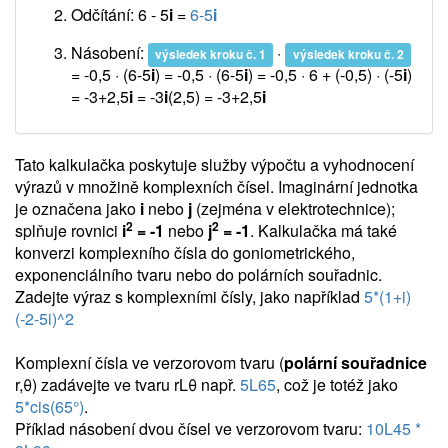
Odčítání: 6 - 5
i
=
6-5
i
Násobení:
·
výsledek kroku č. 1
výsledek kroku č. 2
= -0,5 · (6-5
i
) = -0,5 · (6-5
i
) = -0,5 · 6 + (-0,5) · (-5
i
)
= -3+2,5
i
= -3
i
(2,5) =
-3+2,5
i
Tato kalkulačka poskytuje služby výpočtu a vyhodnocení
výrazů v množině komplexních čísel. Imaginární jednotka
je označena jako
i
nebo
j
(zejména v elektrotechnice);
2
2
splňuje rovnici
i
= -1
nebo
j
= -1
. Kalkulačka má také
konverzi komplexního čísla do goniometrického,
exponenciálního tvaru nebo do polárních souřadnic.
Zadejte výraz s komplexními čísly, jako například
5*(1+i)
(-2-5i)^2
Komplexní čísla ve verzorovom tvaru (
polární souřadnice
r,θ) zadávejte ve tvaru rLθ např.
5L65
, což je totéž jako
5*cis(65°)
.
Příklad násobení dvou čísel ve verzorovom tvaru:
10L45 *