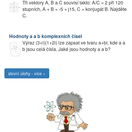
Tři vektory A, B a C souvisí takto: A/C = 2 při 120
stupních, A + B = -5 + j15, C = konjugát B. Najděte
C.
Hodnoty a a b komplexních čísel
Výraz (3+i)(1+2i) lze zapsat ve tvaru a+bi, kde a a
b jsou celá čísla. Jaké jsou hodnoty a a b?
slovní úlohy - více »