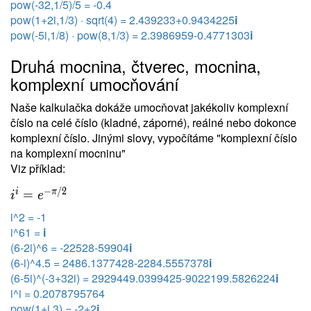
pow(-32,1/5)/5 = -0.4
pow(1+2i,1/3) · sqrt(4) = 2.439233+0.9434225
i
pow(-5i,1/8) · pow(8,1/3) = 2.3986959-0.4771303
i
Druhá mocnina, čtverec, mocnina,
komplexní umocňování
Naše kalkulačka dokáže umocňovat jakékoliv komplexní
číslo na celé číslo (kladné, záporné), reálné nebo dokonce
komplexní číslo. Jinými slovy, vypočítáme "komplexní číslo
na komplexní mocninu"
Viz příklad:
−
/
2
i
π
=
i
e
i^2 = -1
i^61 =
i
(6-2i)^6 = -22528-59904
i
(6-i)^4.5 = 2486.1377428-2284.5557378
i
(6-5i)^(-3+32i) = 2929449.0399425-9022199.5826224
i
i^i = 0.2078795764
pow(1+i,3) = -2+2
i