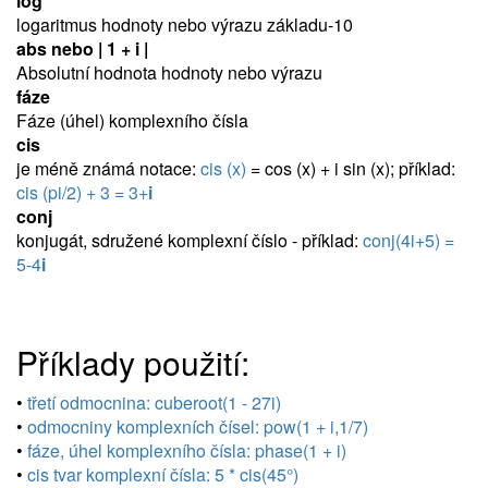
log
logaritmus hodnoty nebo výrazu základu-10
abs nebo | 1 + i |
Absolutní hodnota hodnoty nebo výrazu
fáze
Fáze (úhel) komplexního čísla
cis
je méně známá notace:
cis (x)
= cos (x) + i sin (x); příklad:
cis (pi/2) + 3 = 3+
i
conj
konjugát, sdružené komplexní číslo - příklad:
conj(4i+5) =
5-4
i
Příklady použití:
•
třetí odmocnina: cuberoot(1 - 27i)
•
odmocniny komplexních čísel: pow(1 + i,1/7)
•
fáze, úhel komplexního čísla: phase(1 + i)
•
cis tvar komplexní čísla: 5 * cis(45°)