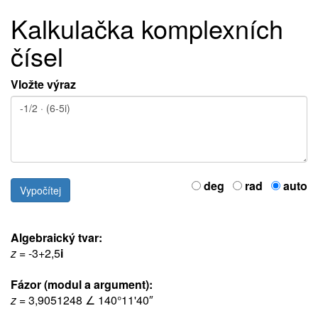
Kalkulačka komplexních
čísel
Vložte výraz
deg
rad
auto
Algebraický tvar:
z
= -3+2,5
i
Fázor (modul a argument):
z
= 3,9051248 ∠ 140°11'40″