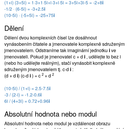
(1+i) (3+5i) = 1·3+1·5i+i·3+i·5i = 3+5i+3i-5 = -2+8
i
-1/2 · (6-5i) = -3+2.5
i
(10-5i) · (-5+5i) = -25+75
i
Dělení
Dělení dvou komplexních čísel lze dosáhnout
vynásobením čitatele a jmenovatele komplexně sdruženým
jmenovatelem. Odstraníme tak imaginární jednotku
i
ve
jmenovateli. Pokud je jmenovatel c + d
i
, udělejte to bez i
(nebo ho udělejte reálným), stačí vynásobit komplexně
sdruženým jmenovatelem tj. c-d
i
:
2
2
(d + d
i
) (c-d
i
) = c
+ d
(10-5i) / (1+i) = 2.5-7.5
i
-3 / (2-i) = -1.2-0.6
i
6i / (4+3i) = 0.72+0.96
i
Absolutní hodnota nebo modul
Absolutní hodnota nebo modul je vzdálenost obrazu