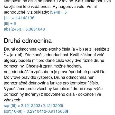
komplexního čísla od počátku v rovině. Kalkulačka používá
ke zjištění této vzdálenosti Pythagorovu větu. Velmi
jednoduché, viz příklady:
|3+4i| = 5
|1-i| = 1.4142136
|6i| = 6
abs(2+5i) = 5.3851648
Druhá odmocnina
Druhá odmocnina komplexního čísla (a + bi) je z, jestliže z
2
= (a + bi). Zde končí jednoduchost. Kvůli základní větě
algebry budete mít pro dané číslo vždy dvě různé druhé
odmocniny. Chcete-li zjistit možné hodnoty,
nejjednodušším způsobem je pravděpodobně použít De
Moivrove pravidlo (vzorec). Druhá odmocnina není
jednoznačně definována funkce pro komplexní číslo.
Vypočítáme proto všechny komplexní druhé resp. výše
odmocniny (kořeny) z libovolného čísla - dokonce i ve
výrazech:
sqrt(9i) = 2.1213203+2.1213203
i
sqrt(10-6i) = 3.2910412-0.9115656
i