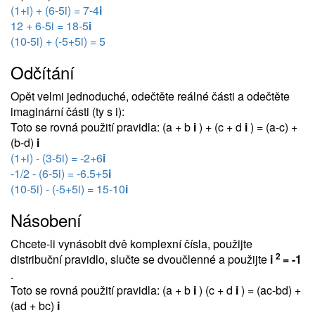
(1+i) + (6-5i) = 7-4
i
12 + 6-5i = 18-5
i
(10-5i) + (-5+5i) = 5
Odčítání
Opět velmi jednoduché, odečtěte reálné části a odečtěte
imaginární části (ty s i):
Toto se rovná použití pravidla: (a + b
i
) + (c + d
i
) = (a-c) +
(b-d)
i
(1+i) - (3-5i) = -2+6
i
-1/2 - (6-5i) = -6.5+5
i
(10-5i) - (-5+5i) = 15-10
i
Násobení
Chcete-li vynásobit dvě komplexní čísla, použijte
2
distribuční pravidlo, slučte se dvoučlenné a použijte
i
= -1
.
Toto se rovná použití pravidla: (a + b
i
) (c + d
i
) = (ac-bd) +
(ad + bc)
i