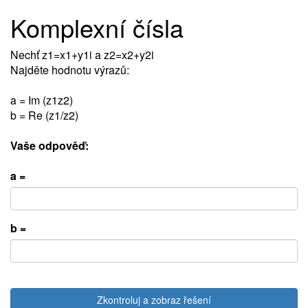
Komplexní čísla
Nechť z1=x1+y1i a z2=x2+y2i
Najděte hodnotu výrazů:
a = Im (z1z2)
b = Re (z1/z2)
Vaše odpověď:
a =
b =
Zkontroluj a zobraz řešení