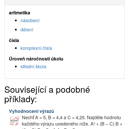
aritmetika
násobení
dělení
čísla
komplexní čísla
Úroveň náročnosti úkolu
střední škola
Související a podobné
příklady:
Vyhodnocení výrazů
Nechť A = 5, B = 4,4 a C = 4,25. Najděte hodnotu
každého výrazu uvedeného níže. A² × (B – C) B ×