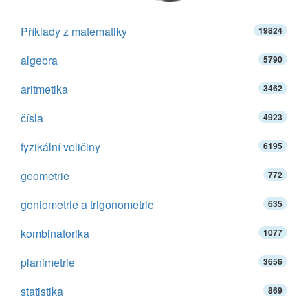
Příklady z matematiky
19824
algebra
5790
aritmetika
3462
čísla
4923
fyzikální veličiny
6195
geometrie
772
goniometrie a trigonometrie
635
kombinatorika
1077
planimetrie
3656
statistika
869