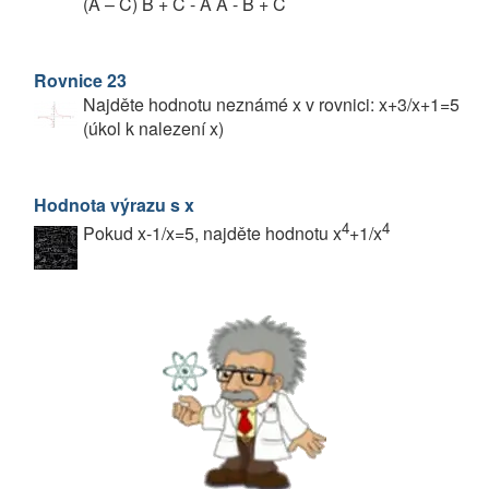
(A – C) B + C - A A - B + C
Rovnice 23
Najděte hodnotu neznámé x v rovnici: x+3/x+1=5
(úkol k nalezení x)
Hodnota výrazu s x
4
4
Pokud x-1/x=5, najděte hodnotu x
+1/x