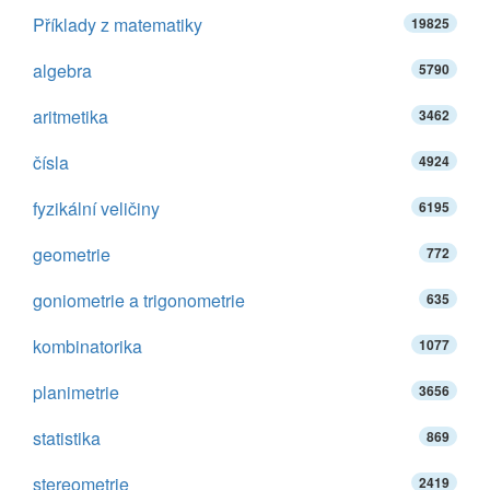
Příklady z matematiky
19825
algebra
5790
aritmetika
3462
čísla
4924
fyzikální veličiny
6195
geometrie
772
goniometrie a trigonometrie
635
kombinatorika
1077
planimetrie
3656
statistika
869
stereometrie
2419