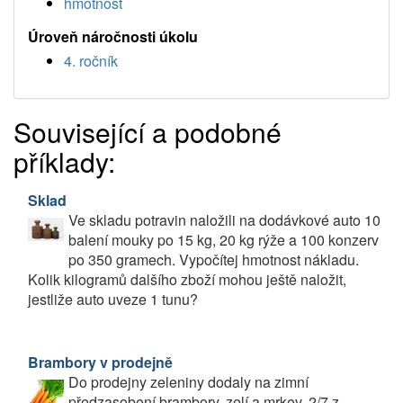
hmotnost
Úroveň náročnosti úkolu
4. ročník
Související a podobné
příklady:
Sklad
Ve skladu potravin naložili na dodávkové auto 10
balení mouky po 15 kg, 20 kg rýže a 100 konzerv
po 350 gramech. Vypočítej hmotnost nákladu.
Kolik kilogramů dalšího zboží mohou ještě naložit,
jestliže auto uveze 1 tunu?
Brambory v prodejně
Do prodejny zeleniny dodaly na zimní
předzasobení brambory, zelí a mrkev. 2/7 z