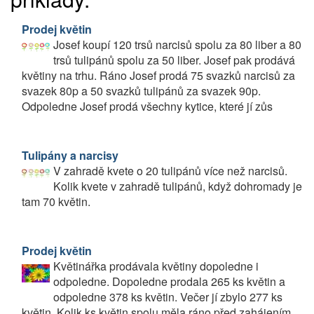
Prodej květin
Josef koupí 120 trsů narcisů spolu za 80 liber a 80
trsů tulipánů spolu za 50 liber. Josef pak prodává
květiny na trhu. Ráno Josef prodá 75 svazků narcisů za
svazek 80p a 50 svazků tulipánů za svazek 90p.
Odpoledne Josef prodá všechny kytice, které jí zůs
Tulipány a narcisy
V zahradě kvete o 20 tulipánů více než narcisů.
Kolik kvete v zahradě tulipánů, když dohromady je
tam 70 květin.
Prodej květin
Květinářka prodávala květiny dopoledne i
odpoledne. Dopoledne prodala 265 ks květin a
odpoledne 378 ks květin. Večer jí zbylo 277 ks
květin. Kolik ks květin spolu měla ráno před zahájením