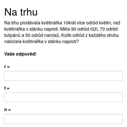
Na trhu
Na trhu prodávala květinářka 10krát více odrůd květin, než
květinářka v stánku naproti. Měla 90 odrůd růží, 70 odrôd
tulipánů a 50 odrůd narcisů, Kolik odrůd z každého druhu
nabízela květinářka v stánku naproti?
Vaše odpověď:
r =
t =
n =