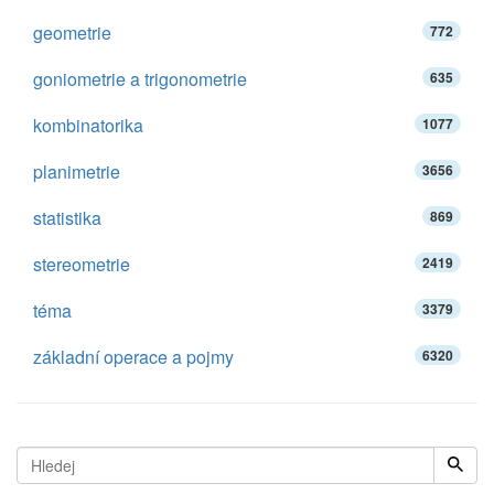
geometrie
772
goniometrie a trigonometrie
635
kombinatorika
1077
planimetrie
3656
statistika
869
stereometrie
2419
téma
3379
základní operace a pojmy
6320