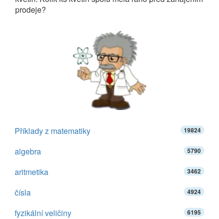
prodeje?
Příklady z matematiky
19824
algebra
5790
aritmetika
3462
čísla
4924
fyzikální veličiny
6195