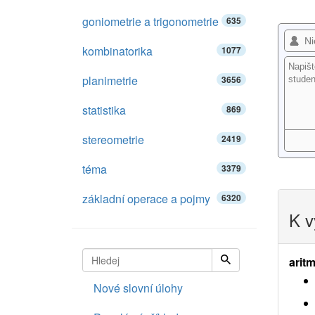
goniometrie a trigonometrie
635
kombinatorika
1077
planimetrie
3656
statistika
869
stereometrie
2419
téma
3379
základní operace a pojmy
6320
K v
aritm
Nové slovní úlohy