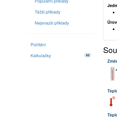
Populární příklady
Jedno
Těžší příklady
Úrov
Nejsnazší příklady
Počítání
Sou
Kalkulačky
95
Změn
Tepl
Tepl