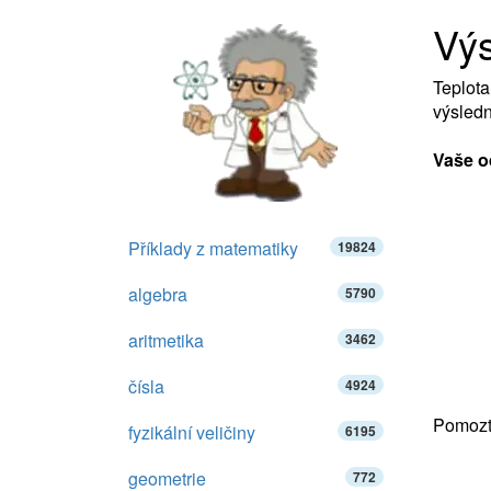
Výs
Teplota
výsledn
Vaše o
Příklady z matematiky
19824
algebra
5790
aritmetika
3462
čísla
4924
Pomozte
fyzikální veličiny
6195
geometrie
772