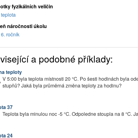
tky fyzikálních veličin
teplota
eň náročnosti úkolu
6. ročník
visející a podobné příklady:
a teploty
V 5:00 byla teplota místnosti 20 °C. Po šesti hodinách byla ode
stupňů? Jaká byla průměrná změna teploty za hodinu?
ota 37
Teplota byla minulou noc -5 °C. Odpoledne stoupla na 8 °C. J
ota 24