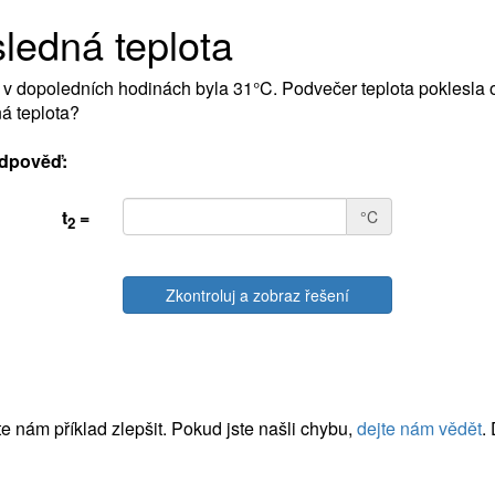
ledná teplota
 v dopoledních hodinách byla 31°C. Podvečer teplota poklesla 
á teplota?
dpověď:
t
=
°C
2
Zkontroluj a zobraz řešení
 nám příklad zlepšit. Pokud jste našli chybu,
dejte nám vědět
.