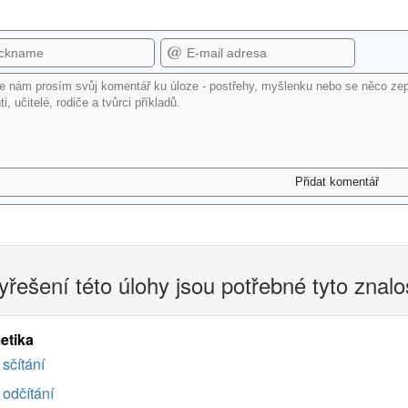
yřešení této úlohy jsou potřebné tyto znalo
etika
sčítání
odčítání