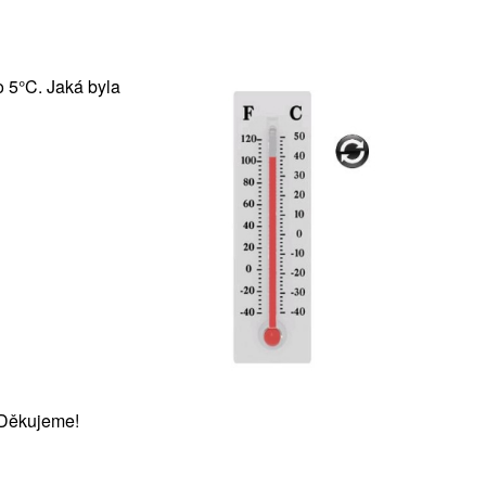
o 5°C. Jaká byla
 Děkujeme!