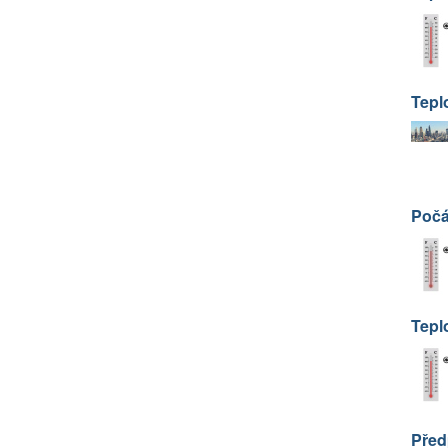
Tepl
Počá
Tepl
Před