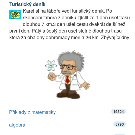
Turistický deník
Karel si na táboře vedl turistický deník. Po
skončení tábora z deníku zjistil že 1 den ušel trasu
dlouhou 7 km.3 den ušel cestu dvakrát delší než
první den. Pátý a šestý den ušel stejně dlouhou trasu
která za oba dny dohromady měřila 26 km. Zbývající dny
Příklady z matematiky
19824
algebra
5790