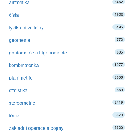
aritmetika
3462
čísla
4923
fyzikální veličiny
6195
geometrie
772
goniometrie a trigonometrie
635
kombinatorika
1077
planimetrie
3656
statistika
869
stereometrie
2419
téma
3379
základní operace a pojmy
6320