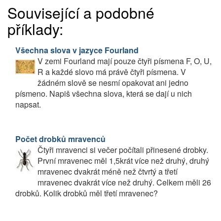
Související a podobné
příklady:
Všechna slova v jazyce Fourland
V zemi Fourland mají pouze čtyři písmena F, O, U,
R a každé slovo má právě čtyři písmena. V
žádném slově se nesmí opakovat ani jedno
písmeno. Napiš všechna slova, která se dají u nich
napsat.
Počet drobků mravenců
Čtyři mravenci si večer počítali přinesené drobky.
První mravenec měl 1,5krát více než druhý, druhý
mravenec dvakrát méně než čtvrtý a třetí
mravenec dvakrát více než druhý. Celkem měli 26
drobků. Kolik drobků měl třetí mravenec?