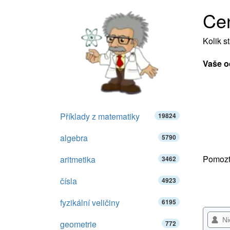
Cen
Kolik s
Vaše o
Příklady z matematiky
19824
algebra
5790
Pomozte
aritmetika
3462
čísla
4923
fyzikální veličiny
6195
geometrie
772