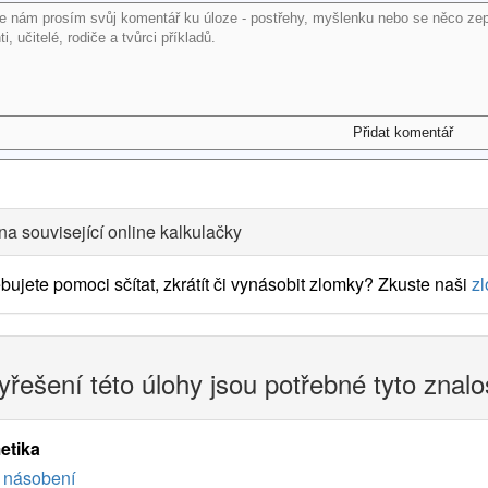
na související online kalkulačky
bujete pomoci sčítat, zkrátít či vynásobit zlomky? Zkuste naši
z
yřešení této úlohy jsou potřebné tyto znalo
etika
násobení