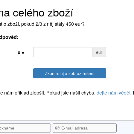
a celého zboží
tálo zboží, pokud 2/3 z něj stály 450 eur?
dpověď:
x =
eur
Zkontroluj a zobraz řešení
 nám příklad zlepšit. Pokud jste našli chybu,
dejte nám vědět
.