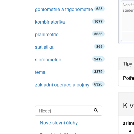
goniometrie a trigonometrie
635
kombinatorika
1077
planimetrie
3656
statistika
869
stereometrie
2419
Tipy 
téma
3379
Potře
základní operace a pojmy
6320
K v
Nové slovní úlohy
aritm