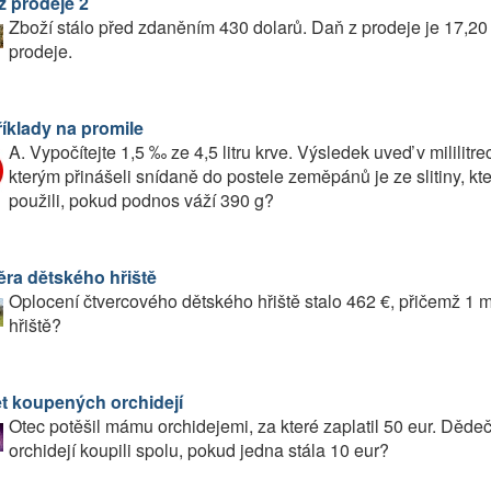
z prodeje 2
Zboží stálo před zdaněním 430 dolarů. Daň z prodeje je 17,20
prodeje.
říklady na promile
A. Vypočítejte 1,5 ‰ ze 4,5 litru krve. Výsledek uveď v mililitr
kterým přinášeli snídaně do postele zeměpánů je ze slitiny, kte
použili, pokud podnos váží 390 g?
ra dětského hřiště
Oplocení čtvercového dětského hřiště stalo 462 €, přičemž 1 m
hřiště?
t koupených orchidejí
Otec potěšil mámu orchidejemi, za které zaplatil 50 eur. Dědeč
orchidejí koupili spolu, pokud jedna stála 10 eur?