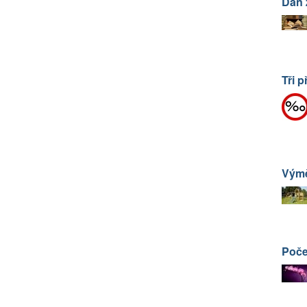
Daň 
Tři p
Výmě
Poče