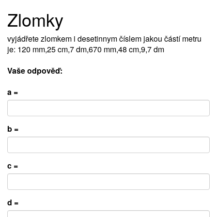
Zlomky
vyjádřete zlomkem i desetinnym číslem jakou částí metru
je: 120 mm,25 cm,7 dm,670 mm,48 cm,9,7 dm
Vaše odpověď:
a =
b =
c =
d =