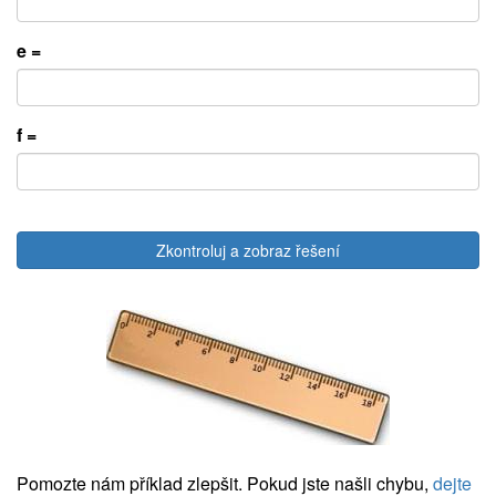
e =
f =
Zkontroluj a zobraz řešení
Pomozte nám příklad zlepšit. Pokud jste našli chybu,
dejte