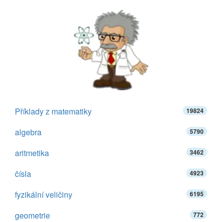
Příklady z matematiky
19824
algebra
5790
aritmetika
3462
čísla
4923
fyzikální veličiny
6195
geometrie
772