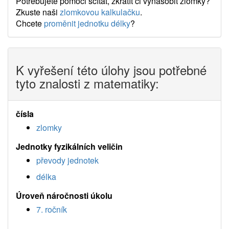
Potřebujete pomoci sčítat, zkrátít či vynásobit zlomky?
Zkuste naši
zlomkovou kalkulačku
.
Chcete
proměnit jednotku délky
?
K vyřešení této úlohy jsou potřebné
tyto znalosti z matematiky:
čísla
zlomky
Jednotky fyzikálních veličin
převody jednotek
délka
Úroveň náročnosti úkolu
7. ročník