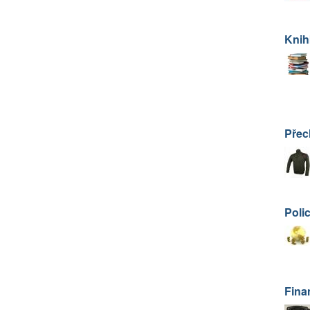
Knih
Přec
Poli
Fina