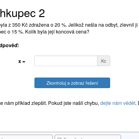
ihkupec 2
yla z 350 Kč zdražena o 20 %. Jelikož nešla na odbyt, zlevnil j
ec o 15 %. Kolik byla její koncová cena?
dpověď:
x =
Kc
Zkontroluj a zobraz řešení
 nám příklad zlepšit. Pokud jste našli chybu,
dejte nám vědět
.