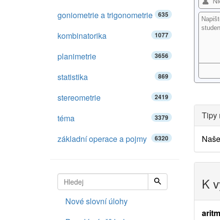
goniometrie a trigonometrie
635
kombinatorika
1077
planimetrie
3656
statistika
869
stereometrie
2419
Tipy 
téma
3379
základní operace a pojmy
Naš
6320
K v
Nové slovní úlohy
aritm