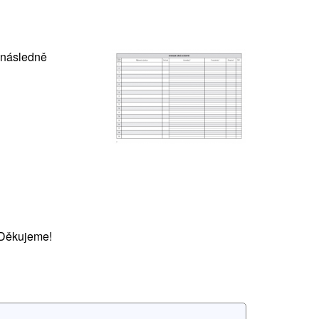
i následně
 Děkujeme!