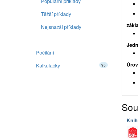
Populární příklady
Těžší příklady
zákl
Nejsnazší příklady
Jedno
Počítání
Úrov
Kalkulačky
95
Sou
Knih