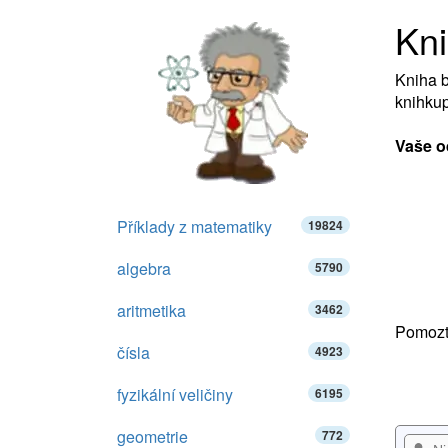
Kn
Kniha b
knihkup
Vaše o
Příklady z matematiky
19824
algebra
5790
aritmetika
3462
Pomozte
čísla
4923
fyzikální veličiny
6195
geometrie
772