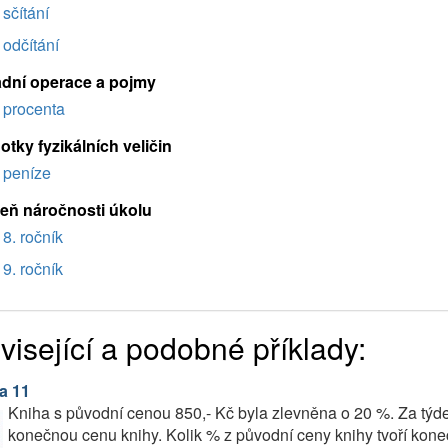
sčítání
odčítání
adní operace a pojmy
procenta
tky fyzikálních veličin
peníze
eň náročnosti úkolu
8. ročník
9. ročník
visející a podobné příklady:
a 11
Kniha s původní cenou 850,- Kč byla zlevněna o 20 %. Za týde
konečnou cenu knihy. Kolik % z původní ceny knihy tvoří kon