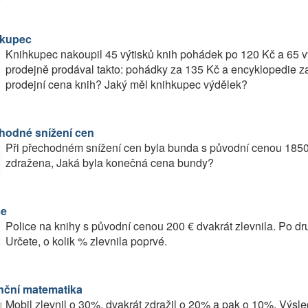
kupec
Knihkupec nakoupil 45 výtisků knih pohádek po 120 Kč a 65 v
prodejně prodával takto: pohádky za 135 Kč a encyklopedie z
prodejní cena knih? Jaký měl knihkupec výdělek?
hodné snížení cen
Při přechodném snížení cen byla bunda s původní cenou 1850
zdražena, Jaká byla konečná cena bundy?
ce
Police na knihy s původní cenou 200 € dvakrát zlevnila. Po dr
Určete, o kolik % zlevnila poprvé.
nční matematika
Mobil zlevnil o 30%, dvakrát zdražil o 20% a pak o 10%. Výsl