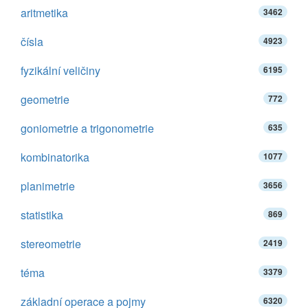
aritmetika
3462
čísla
4923
fyzikální veličiny
6195
geometrie
772
goniometrie a trigonometrie
635
kombinatorika
1077
planimetrie
3656
statistika
869
stereometrie
2419
téma
3379
základní operace a pojmy
6320