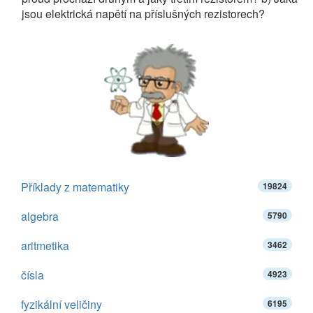
jsou elektrická napětí na příslušných rezistorech?
Příklady z matematiky
19824
algebra
5790
aritmetika
3462
čísla
4923
fyzikální veličiny
6195