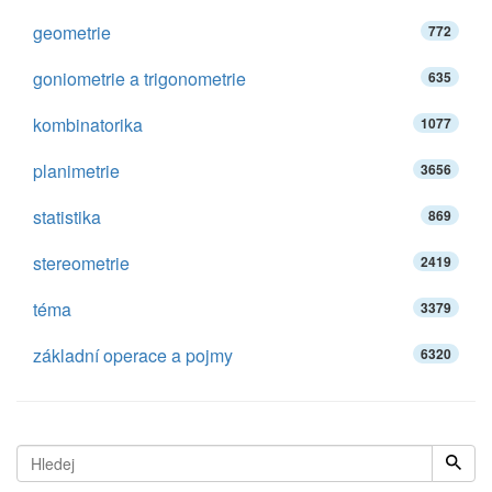
geometrie
772
goniometrie a trigonometrie
635
kombinatorika
1077
planimetrie
3656
statistika
869
stereometrie
2419
téma
3379
základní operace a pojmy
6320