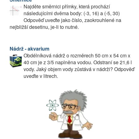
Najděte směrnici přímky, která prochází
následujícími dvěma body: (-3, 16) a (-5, 30)
Odpověď uveďte jako číslo, zaokrouhlené na
nejbližší desetinu, je-li to nutné.
Nádrž - akvarium
Obdélníková nádrž o rozměrech 50 cm x 54 cm x
40 cm je z 3/5 naplněna vodou. Odstraní se 21,6 l
vody. Jaký objem vody zůstává v nádrži? Odpověď
uveďte v litrech.