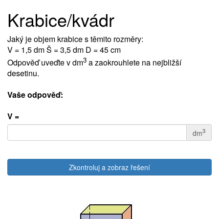
Krabice/kvádr
Jaký je objem krabice s těmito rozměry:
V = 1,5 dm Š = 3,5 dm D = 45 cm
3
Odpověď uveďte v dm
a zaokrouhlete na nejbližší
desetinu.
Vaše odpověď:
V =
3
dm
Zkontroluj a zobraz řešení