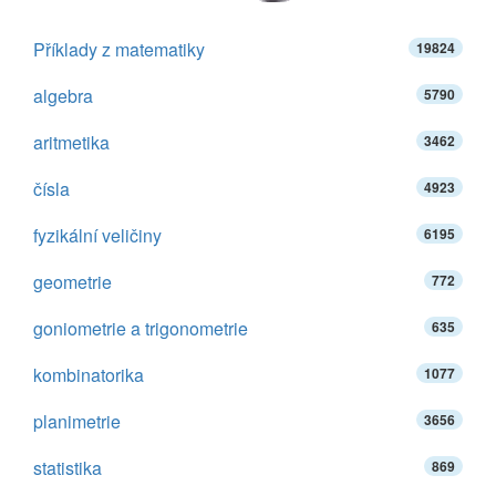
Příklady z matematiky
19824
algebra
5790
aritmetika
3462
čísla
4923
fyzikální veličiny
6195
geometrie
772
goniometrie a trigonometrie
635
kombinatorika
1077
planimetrie
3656
statistika
869