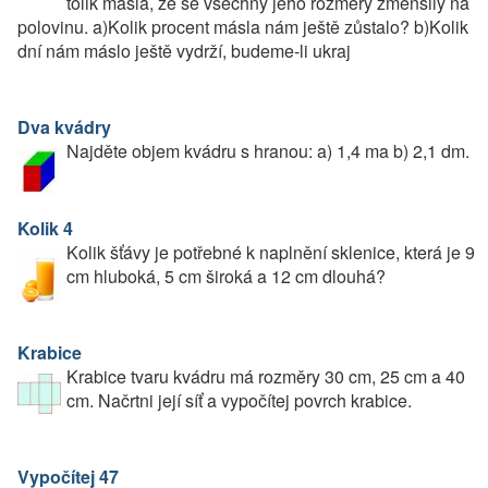
tolik másla, že se všechny jeho rozměry zmenšily na
polovinu. a)Kolik procent másla nám ještě zůstalo? b)Kolik
dní nám máslo ještě vydrží, budeme-li ukraj
Dva kvádry
Najděte objem kvádru s hranou: a) 1,4 ma b) 2,1 dm.
Kolik 4
Kolik šťávy je potřebné k naplnění sklenice, která je 9
cm hluboká, 5 cm široká a 12 cm dlouhá?
Krabice
Krabice tvaru kvádru má rozměry 30 cm, 25 cm a 40
cm. Načrtni její síť a vypočítej povrch krabice.
Vypočítej 47