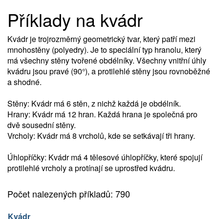
Příklady na kvádr
Kvádr je trojrozměrný geometrický tvar, který patří mezi
mnohostěny (polyedry). Je to speciální typ hranolu, který
má všechny stěny tvořené obdélníky. Všechny vnitřní úhly
kvádru jsou pravé (90°), a protilehlé stěny jsou rovnoběžné
a shodné.
Stěny: Kvádr má 6 stěn, z nichž každá je obdélník.
Hrany: Kvádr má 12 hran. Každá hrana je společná pro
dvě sousední stěny.
Vrcholy: Kvádr má 8 vrcholů, kde se setkávají tři hrany.
Úhlopříčky: Kvádr má 4 tělesové úhlopříčky, které spojují
protilehlé vrcholy a protínají se uprostřed kvádru.
Počet nalezených příkladů: 790
Kvádr