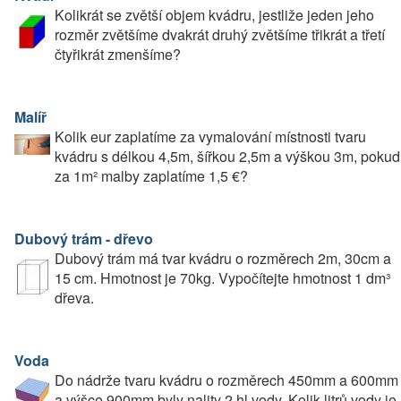
Kolikrát se zvětší objem kvádru, jestliže jeden jeho
rozměr zvětšíme dvakrát druhý zvětšíme třikrát a třetí
čtyřikrát zmenšíme?
Malíř
Kolik eur zaplatíme za vymalování místnosti tvaru
kvádru s délkou 4,5m, šířkou 2,5m a výškou 3m, pokud
za 1m² malby zaplatíme 1,5 €?
Dubový trám - dřevo
Dubový trám má tvar kvádru o rozměrech 2m, 30cm a
15 cm. Hmotnost je 70kg. Vypočítejte hmotnost 1 dm³
dřeva.
Voda
Do nádrže tvaru kvádru o rozměrech 450mm a 600mm
a výšce 900mm byly nality 2 hl vody. Kolik litrů vody je