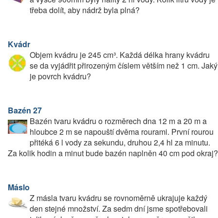
třeba dolít, aby nádrž byla plná?
Kvádr
Objem kvádru je 245 cm³. Každá délka hrany kvádru
se da vyjádřit přirozeným číslem větším než 1 cm. Jaký
je povrch kvádru?
Bazén 27
Bazén tvaru kvádru o rozměrech dna 12 m a 20 m a
hloubce 2 m se napouští dvěma rourami. První rourou
přitéká 6 l vody za sekundu, druhou 2,4 hl za minutu.
Za kolik hodin a minut bude bazén naplněn 40 cm pod okraj?
Máslo
Z másla tvaru kvádru se rovnoměrně ukrajuje každý
den stejné množství. Za sedm dní jsme spotřebovali