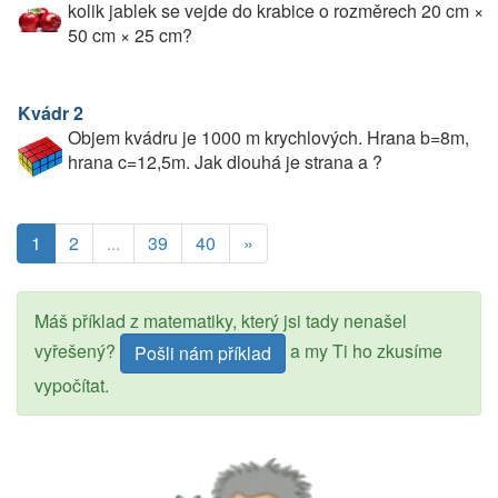
kolik jablek se vejde do krabice o rozměrech 20 cm ×
50 cm × 25 cm?
Kvádr 2
Objem kvádru je 1000 m krychlových. Hrana b=8m,
hrana c=12,5m. Jak dlouhá je strana a ?
1
2
...
39
40
»
Máš příklad z matematiky, který jsi tady nenašel
vyřešený?
a my Ti ho zkusíme
Pošli nám příklad
vypočítat.