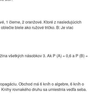
žové, 1 čierne, 2 oranžové. Ktoré z nasledujúcich
oblečie biele ako ružové tričko. B: Je viac
na všetkých násobkov 3. Ak P (A) = 0,6 a P (B) =
opagáciu. Obchod má 6 kníh o algebre, 6 kníh o
cu. Knihy rovnakého druhu sa umiestnia vedľa seba.