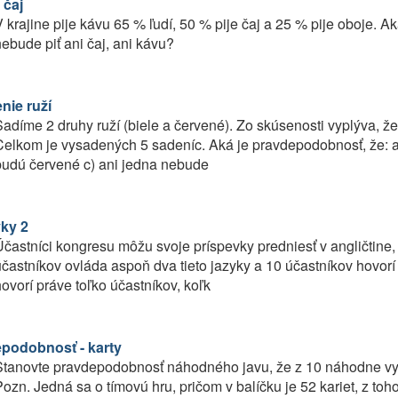
 čaj
 krajine pije kávu 65 % ľudí, 50 % pije čaj a 25 % pije oboje.
ebude piť ani čaj, ani kávu?
nie ruží
adíme 2 druhy ruží (biele a červené). Zo skúsenosti vyplýva, ž
elkom je vysadených 5 sadeníc. Aká je pravdepodobnosť, že: a)
budú červené c) ani jedna nebude
yky 2
častníci kongresu môžu svoje príspevky predniesť v angličtine,
častníkov ovláda aspoň dva tieto jazyky a 10 účastníkov hovorí
ovorí práve toľko účastníkov, koľk
podobnosť - karty
Stanovte pravdepodobnosť náhodného javu, že z 10 náhodne vyb
ozn. Jedná sa o tímovú hru, pričom v balíčku je 52 kariet, z toh