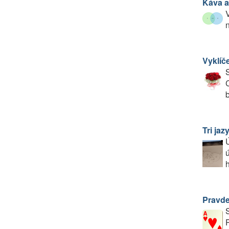
Káva a
V
n
Vyklíče
S
C
Tri jaz
Ú
ú
h
Pravde
P