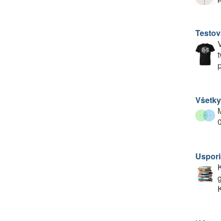
Testov
V
t
p
Všetky
M
0
Uspori
K
g