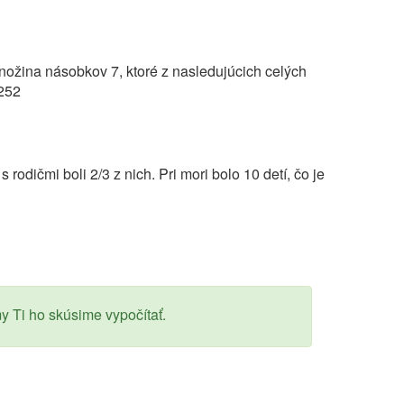
ožina násobkov 7, ktoré z nasledujúcich celých
=252
 rodičmi boli 2/3 z nich. Pri mori bolo 10 detí, čo je
y Ti ho skúsime vypočítať.