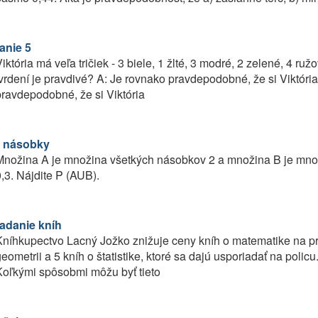
anie 5
iktória má veľa tričiek - 3 biele, 1 žlté, 3 modré, 2 zelené, 4 ru
vrdení je pravdivé? A: Je rovnako pravdepodobné, že si Viktória 
ravdepodobné, že si Viktória
 násobky
nožina A je množina všetkých násobkov 2 a množina B je množi
,3. Nájdite P (AUB).
adanie kníh
níhkupectvo Lacný Jožko znižuje ceny kníh o matematike na pr
eometrii a 5 kníh o štatistike, ktoré sa dajú usporiadať na poli
Koľkými spôsobmi môžu byť tieto