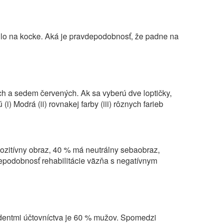
dlo na kocke. Aká je pravdepodobnosť, že padne na
ých a sedem červených. Ak sa vyberú dve loptičky,
) Modrá (ii) rovnakej farby (iii) rôznych farieb
zitívny obraz, 40 % má neutrálny sebaobraz,
epodobnosť rehabilitácie väzňa s negatívnym
tudentmi účtovníctva je 60 % mužov. Spomedzi