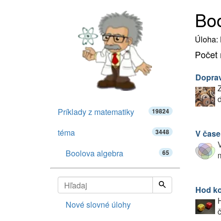
Boo
Úloha: 
Počet 
Dopra
Z
d
Príklady z matematiky
19824
téma
3448
V čase
V
Boolova algebra
65
m
Hod k
H
Nové slovné úlohy
č