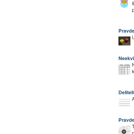
Pravde
U
Neekvi
N
Deliteľ
A
Pravd
T
p