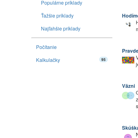
Populárne príklady
Ťažšie príklady
Hodím
H
Najľahšie príklady
m
Počítanie
Pravde
V
Kalkulačky
95
j
Väzni
O
z
Skúška
N