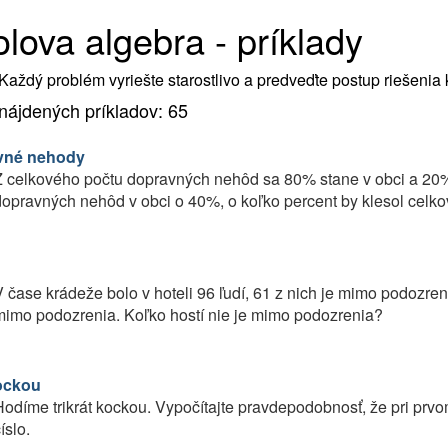
lova algebra - príklady
Každý problém vyriešte starostlivo a predveďte postup riešenia
nájdených príkladov: 65
vné nehody
 celkového počtu dopravných nehôd sa 80% stane v obci a 20%
opravných nehôd v obci o 40%, o koľko percent by klesol celk
 čase krádeže bolo v hoteli 96 ľudí, 61 z nich je mimo podozreni
imo podozrenia. Koľko hostí nie je mimo podozrenia?
ockou
odíme trikrát kockou. Vypočítajte pravdepodobnosť, že pri pr
íslo.