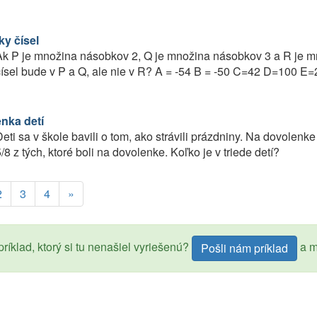
y čísel
k P je množina násobkov 2, Q je množina násobkov 3 a R je mn
ísel bude v P a Q, ale nie v R? A = -54 B = -50 C=42 D=100 E
nka detí
eti sa v škole bavili o tom, ako strávili prázdniny. Na dovolenke s
/8 z tých, ktoré boli na dovolenke. Koľko je v triede detí?
2
3
4
»
ríklad, ktorý si tu nenašiel vyriešenú?
a m
Pošli nám príklad