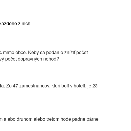
 každého z nich.
 mimo obce. Keby sa podarilo znížiť počet
ový počet dopravných nehôd?
a. Zo 47 zamestnancov, ktorí boli v hoteli, je 23
vom alebo druhom alebo treťom hode padne párne