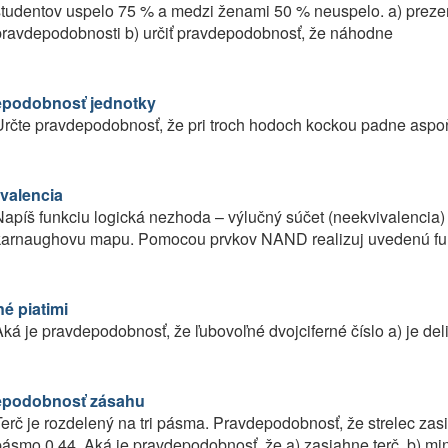
študentov uspelo 75 % a medzi ženami 50 % neuspelo. a) preze
pravdepodobnosti b) určiť pravdepodobnosť, že náhodne
podobnosť jednotky
rčte pravdepodobnosť, že pri troch hodoch kockou padne aspoň
valencia
apíš funkciu logická nezhoda – výlučný súčet (neekvivalencia
karnaughovu mapu. Pomocou prvkov NAND realizuj uvedenú funk
né piatimi
ká je pravdepodobnosť, že ľubovoľné dvojciferné číslo a) je delite
epodobnosť zásahu
erč je rozdelený na tri pásma. Pravdepodobnosť, že strelec zasi
ásmo 0,44. Aká je pravdepodobnosť, že a) zasiahne terč, b) min