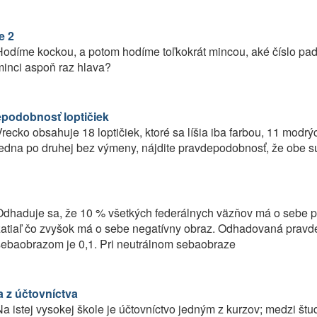
e 2
odíme kockou, a potom hodíme toľkokrát mincou, aké číslo pa
inci aspoň raz hlava?
podobnosť loptičiek
recko obsahuje 18 loptičiek, ktoré sa líšia iba farbou, 11 modr
edna po druhej bez výmeny, nájdite pravdepodobnosť, že obe sú (i
dhaduje sa, že 10 % všetkých federálnych väzňov má o sebe po
atiaľ čo zvyšok má o sebe negatívny obraz. Odhadovaná pravd
sebaobrazom je 0,1. Pri neutrálnom sebaobraze
 z účtovníctva
a istej vysokej škole je účtovníctvo jedným z kurzov; medzi š