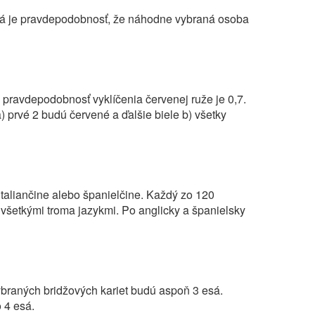
 Aká je pravdepodobnosť, že náhodne vybraná osoba
e pravdepodobnosť vyklíčenia červenej ruže je 0,7.
 prvé 2 budú červené a ďalšie biele b) všetky
 taliančine alebo španielčine. Každý zo 120
 všetkými troma jazykmi. Po anglicky a španielsky
raných bridžových kariet budú aspoň 3 esá.
o 4 esá.