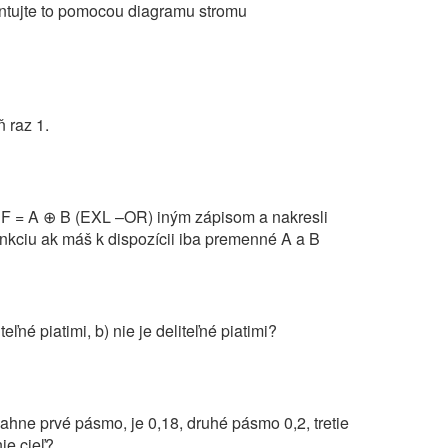
ntujte to pomocou diagramu stromu
 raz 1.
) F = A ⊕ B (EXL –OR) iným zápisom a nakresli
ciu ak máš k dispozícii iba premenné A a B
ľné piatimi, b) nie je deliteľné piatimi?
ahne prvé pásmo, je 0,18, druhé pásmo 0,2, tretie
ie cieľ?