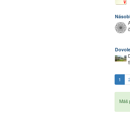
Násobk
A
č
Dovole
D
5
1
Máš p