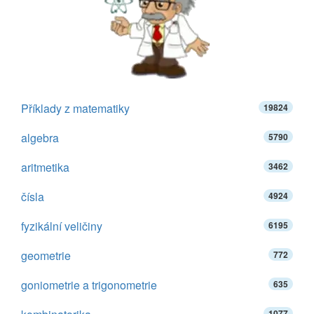
Příklady z matematiky
19824
algebra
5790
aritmetika
3462
čísla
4924
fyzikální veličiny
6195
geometrie
772
goniometrie a trigonometrie
635
1077