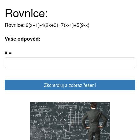
Rovnice:
Rovnice: 6(x+1)-4(2x+3)=7(x-1)+5(9-x)
Vaše odpověď:
x =
Zkontroluj a zobraz řešení