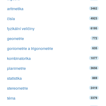
aritmetika
3462
čísla
4923
fyzikální veličiny
6195
geometrie
772
goniometrie a trigonometrie
635
kombinatorika
1077
planimetrie
3656
statistika
869
stereometrie
2419
téma
3379