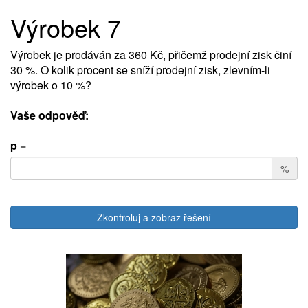
Výrobek 7
Výrobek je prodáván za 360 Kč, přičemž prodejní zisk činí
30 %. O kolik procent se sníží prodejní zisk, zlevním-li
výrobek o 10 %?
Vaše odpověď:
p =
%
Zkontroluj a zobraz řešení