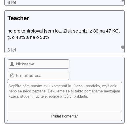
6 let
Teacher
no prekontroloval jsem to... Zisk se znizi z 83 na 47 KC,
tj. o 43% a ne o 33%
6 let