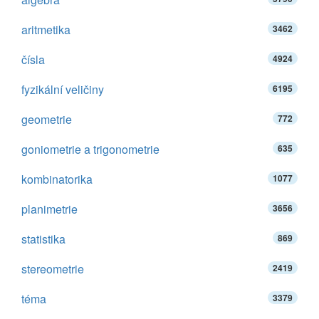
aritmetika
3462
čísla
4924
fyzikální veličiny
6195
geometrie
772
goniometrie a trigonometrie
635
kombinatorika
1077
planimetrie
3656
statistika
869
stereometrie
2419
téma
3379