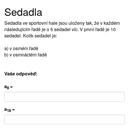
Sedadla
Sedadla ve sportovní hale jsou uloženy tak, že v každém
následujícím řadě je o 5 sedadel víc. V první řadě je 10
sedadel. Kolik sedadel je:
a) v osmém řadě
b) v osmnáctém řadě
Vaše odpověď:
a
=
8
a
=
18