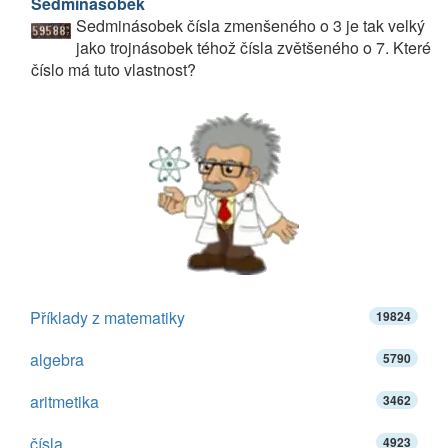
Sedminásobek
Sedminásobek čísla zmenšeného o 3 je tak velký
jako trojnásobek téhož čísla zvětšeného o 7. Které
číslo má tuto vlastnost?
Příklady z matematiky
19824
algebra
5790
aritmetika
3462
čísla
4923