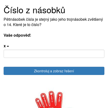
Číslo z násobků
Pětinásobek čísla je stejný jako jeho trojnásobek zvětšený
o 14. Které je to číslo?
Vaše odpověď:
x =
Zkontroluj a zobraz řešení