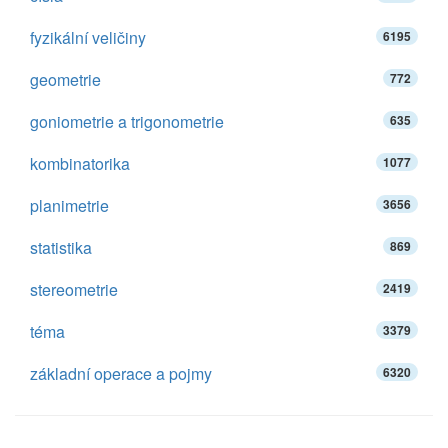
fyzikální veličiny
6195
geometrie
772
goniometrie a trigonometrie
635
kombinatorika
1077
planimetrie
3656
statistika
869
stereometrie
2419
téma
3379
základní operace a pojmy
6320