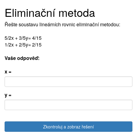
Eliminační metoda
Řešte soustavu lineárních rovnic eliminační metodou:
5/2x + 3/5y= 4/15
1/2x + 2/5y= 2/15
Vaše odpověď:
x =
y =
Zkontroluj a zobraz řešení