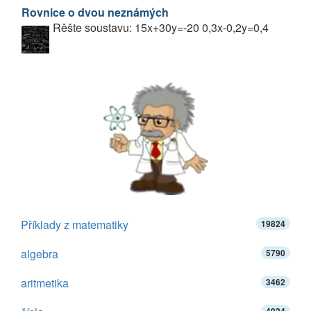
Rovnice o dvou neznámých
Rěšte soustavu: 15x+30y=-20 0,3x-0,2y=0,4
Příklady z matematiky
19824
algebra
5790
aritmetika
3462