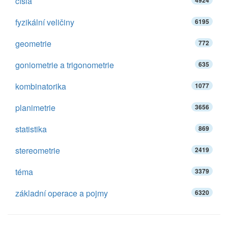
čísla
4924
fyzikální veličiny
6195
geometrie
772
goniometrie a trigonometrie
635
kombinatorika
1077
planimetrie
3656
statistika
869
stereometrie
2419
téma
3379
základní operace a pojmy
6320