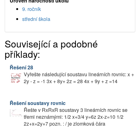
Úroveň náročnosti úkolu
9. ročník
střední škola
Související a podobné
příklady:
Řešení 28
Vyřešte následující soustavu lineárních rovnic: x +
2y - z = -1 3x + 8y+ 2z = 28 4x + 9y + z =14
Řešení soustavy rovnic
Řešte v RxRxR soustavy 3 lineárních rovnic se
třemi neznámými: 1/2 x+3/4 y=6z 2x-z=10 1/2
2z+x=2y+7 pozn. : / je zlomková čára