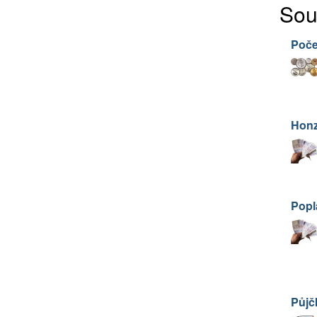
Sou
Poče
Honz
Popl
Půjč