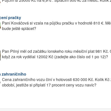
Půjčím si 25000 Kč na 6,9% . Splácím 500 kč za měsíc. Kolik 
cení pračky
Paní Kováčová si vzala na půjčku pračku v hodnotě 810 €. Měsí
bude ještě splácet?
Pan Pilný měl od začátku lonskeho roku měsíční plat 981 Kč. 
když za rok vydělal 12002 Kč (zadejte ako číslo od 1 po 12)?
 zahraničního
Cena zahraničního vozu činí v hotovosti 630 000 Kč. Kolik Kč z
období, jestliže si připlatí 17 procent ceny vozu navíc?