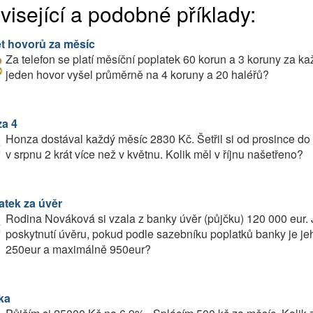
visející a podobné příklady:
t hovorů za měsíc
Za telefon se platí měsíční poplatek 60 korun a 3 koruny za ka
jeden hovor vyšel průměrně na 4 koruny a 20 haléřů?
a 4
Honza dostával každý měsíc 2830 Kč. Šetřil si od prosince do
v srpnu 2 krát více než v květnu. Kolik měl v říjnu našetřeno?
atek za úvěr
Rodina Nováková si vzala z banky úvěr (půjčku) 120 000 eur. J
poskytnutí úvěru, pokud podle sazebníku poplatků banky je j
250eur a maximálně 950eur?
ka