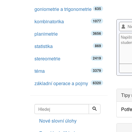
goniometrie a trigonometrie
635
kombinatorika
1077
planimetrie
3656
statistika
869
stereometrie
2419
téma
3379
základní operace a pojmy
6320
Tipy 
Potře
Nové slovní úlohy