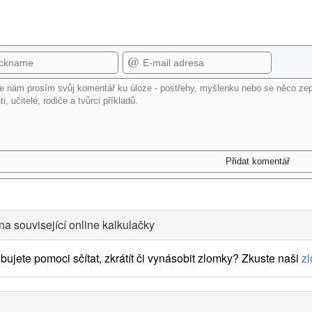
na související online kalkulačky
bujete pomoci sčítat, zkrátít či vynásobit zlomky? Zkuste naši
z