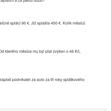
zaplatím a za jakou dobu?
čně splácí 90 €. Již splatila 450 €. Kolik měsíců
Od kterého měsíce mu byl plat zvýšen o 46 Kč,
aplatí podnikatel za auto za tři roky splátkového