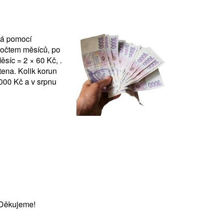
tá pomocí
počtem měsíců, po
síc = 2 × 60 Kč, .
tena. Kolik korun
 000 Kč a v srpnu
 Děkujeme!