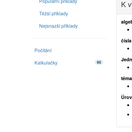
Populární příklady
K v
Těžší příklady
alge
Nejsnazší příklady
čísla
Počítání
Jedno
Kalkulačky
95
téma
Úrov