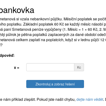
bankovka
etanová si vzala nebankovní půjčku. Měsíční poplatek se počí
ího poplatku. Základní poplatek 60 Kč se každý měsíc násobí 
ná paní Smetanová peníze vypůjčeny (1. Měsíc = 1 × 60 Kč, 2. Mě
Každý půlrok je pětina poplatků zaplacených za dané období odeč
etanová celkem zaplatí na poplatcích, když si v lednu půjčí 12
í?
dpověď:
x =
Kc
Zkontroluj a zobraz řešení
 nám příklad zlepšit. Pokud jste našli chybu,
dejte nám vědět
.