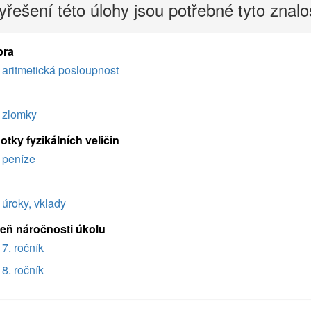
yřešení této úlohy jsou potřebné tyto znalo
bra
aritmetická posloupnost
zlomky
tky fyzikálních veličin
peníze
úroky, vklady
eň náročnosti úkolu
7. ročník
8. ročník