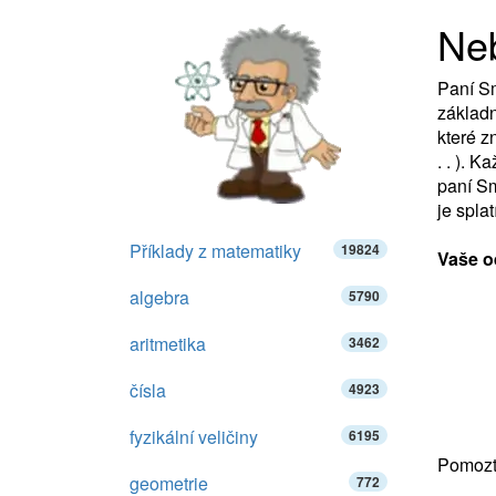
Ne
Paní Sm
základn
které z
. . ). 
paní Sm
je splat
Příklady z matematiky
19824
Vaše o
algebra
5790
aritmetika
3462
čísla
4923
fyzikální veličiny
6195
Pomozte
geometrie
772