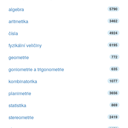
algebra
5790
aritmetika
3462
čísla
4924
fyzikální veličiny
6195
geometrie
772
goniometrie a trigonometrie
635
kombinatorika
1077
planimetrie
3656
statistika
869
stereometrie
2419