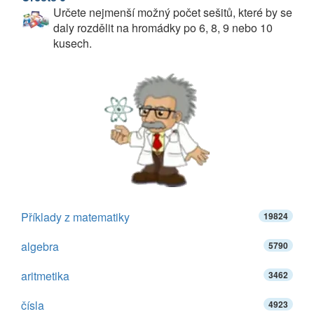
Určete nejmenší možný počet sešitů, které by se
daly rozdělit na hromádky po 6, 8, 9 nebo 10
kusech.
Příklady z matematiky
19824
algebra
5790
aritmetika
3462
čísla
4923