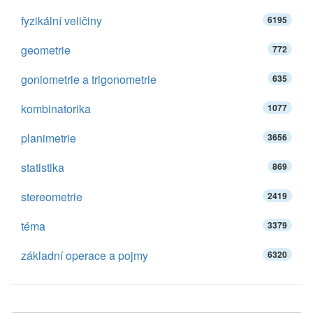
fyzikální veličiny
6195
geometrie
772
goniometrie a trigonometrie
635
kombinatorika
1077
planimetrie
3656
statistika
869
stereometrie
2419
téma
3379
základní operace a pojmy
6320