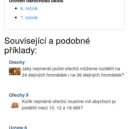
Úroveň náročnosti úkolu
6. ročník
7. ročník
Související a podobné
příklady:
Orechy
Jaký nejmenší počet ořechů můžeme rozdělit na
24 stejných hromádek i na 36 stejných hromádek?
Ořechy 9
Kolik nejméně ořechů musíme mít abychom je
podělili mezi 10, 12 a 18 děti?
Určete 6