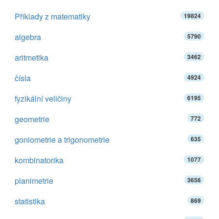
Příklady z matematiky
19824
algebra
5790
aritmetika
3462
čísla
4924
fyzikální veličiny
6195
geometrie
772
goniometrie a trigonometrie
635
kombinatorika
1077
planimetrie
3656
statistika
869