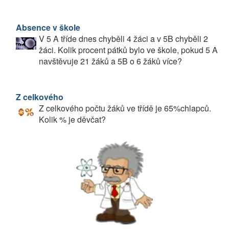
Absence v škole
V 5 A tříde dnes chyběli 4 žáci a v 5B chyběli 2
žáci. Kolik procent pátků bylo ve škole, pokud 5 A
navštěvuje 21 žáků a 5B o 6 žáků více?
Z celkového
Z celkového počtu žáků ve třídě je 65%chlapců.
Kolik % je děvčat?