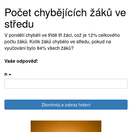
Počet chybějících žáků ve
středu
V pondělí chyběli ve třídě tři žáci, což je 12% celkového
počtu žáků. Kolik žáků chybělo ve středu, pokud na
vyučování bylo 84% všech žáků?
Vaše odpověď:
n =
Zkontroluj a zobraz řešení