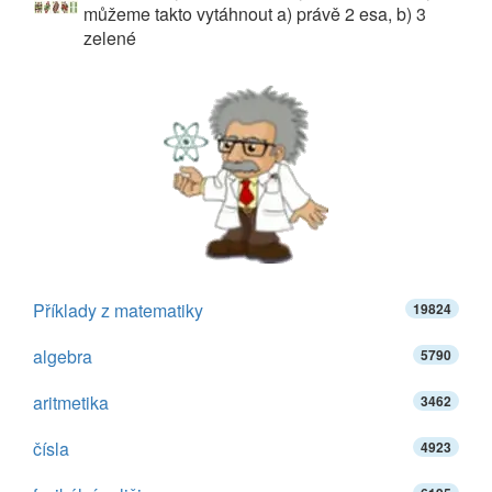
můžeme takto vytáhnout a) právě 2 esa, b) 3
zelené
Příklady z matematiky
19824
algebra
5790
aritmetika
3462
čísla
4923