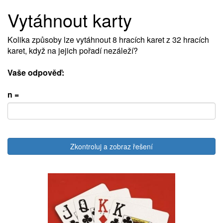
Vytáhnout karty
Kolika způsoby lze vytáhnout 8 hracích karet z 32 hracích
karet, když na jejich pořadí nezáleží?
Vaše odpověď:
n =
Zkontroluj a zobraz řešení