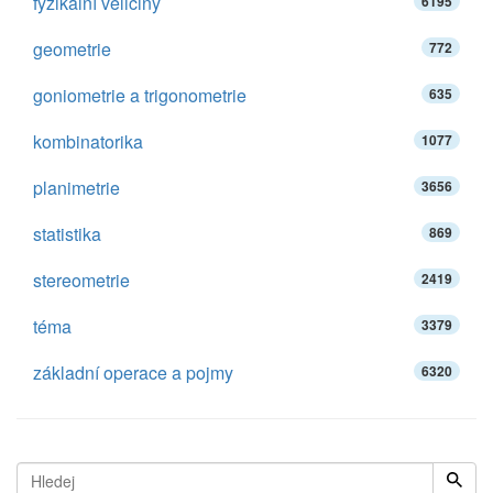
fyzikální veličiny
6195
geometrie
772
goniometrie a trigonometrie
635
kombinatorika
1077
planimetrie
3656
statistika
869
stereometrie
2419
téma
3379
základní operace a pojmy
6320