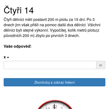
Čtyři 14
Čtyři dělníci měli postavit 200 m plotu za 15 dní. Po 3
dnech jim však přišli na pomoc další dva dělníci. Všichni
dělníci byli stejně výkonní. Vypočítej, kolik metrů plotu(z
původních 200 m) zbylo po prvních 3 dnech.
Vaše odpověď:
x =
m
Zkontroluj a zobraz řešení