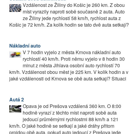
Vzdálenost ze Žiliny do Košic je 260 km. Z obou
míst vyrazily naproti sobě současně 2 auta. Auto
ze Žiliny jede rychlostí 58 km/h, rychlost auta z
Košic je 72 km/h. Za kolik hodin se tato dvě auta setkají?
Nákladní auto
V 7 hodin vyjelo z města Krnova nákladní auto
rychlostí 40 km/h. Proti němu vyjelo v 8 hodin 30
minut z města Jihlava osobní auto rychlostí 70
km/h. Vzdálenost obou měst je 225 km. V kolik hodin a v
jaké vzdálenosti od Krnova se obě auta setkají? Situaci
Autá 2
Opava je od Prešova vzdálená 360 km. O 8:00
hodině vyrazí z těchto míst naproti sobě auta
jedoucí průměrnými rychlostmi 88 km/h a 121
km/h. O jaké hodině se setkají a jaké dráhy přitom
projdou obě auta, pokud auto jedoucí z Prešova jede