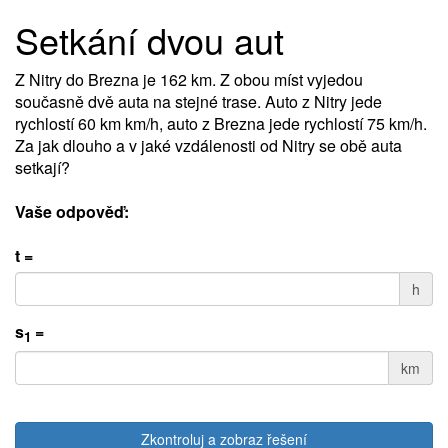
Setkání dvou aut
Z Nitry do Brezna je 162 km. Z obou míst vyjedou
současně dvě auta na stejné trase. Auto z Nitry jede
rychlostí 60 km km/h, auto z Brezna jede rychlostí 75 km/h.
Za jak dlouho a v jaké vzdálenosti od Nitry se obě auta
setkají?
Vaše odpověď:
t =
h
s
=
1
km
Zkontroluj a zobraz řešení