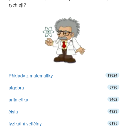
rychleji?
Příklady z matematiky
19824
algebra
5790
aritmetika
3462
čísla
4923
fyzikální veličiny
6195