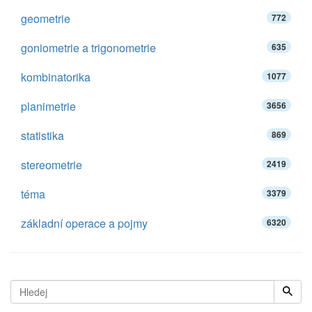
geometrie
772
goniometrie a trigonometrie
635
kombinatorika
1077
planimetrie
3656
statistika
869
stereometrie
2419
téma
3379
základní operace a pojmy
6320