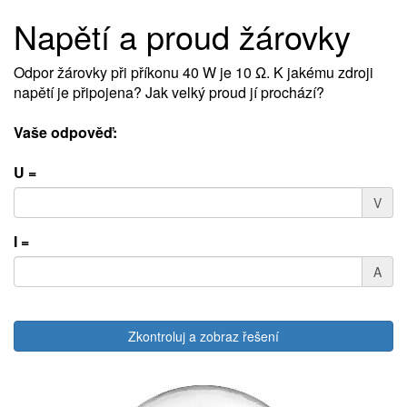
Napětí a proud žárovky
Odpor žárovky při příkonu 40 W je 10 Ω. K jakému zdroji
napětí je připojena? Jak velký proud jí prochází?
Vaše odpověď:
U =
V
I =
A
Zkontroluj a zobraz řešení