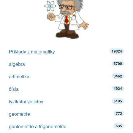
Příklady z matematiky
19824
algebra
5790
aritmetika
3462
čísla
4924
fyzikální veličiny
6195
geometrie
772
goniometrie a trigonometrie
635