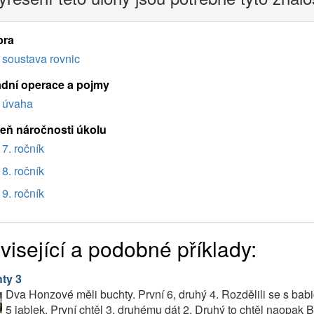
bra
soustava rovnic
adní operace a pojmy
úvaha
eň náročnosti úkolu
7. ročník
8. ročník
9. ročník
visející a podobné příklady:
ty 3
Dva Honzové měli buchty. První 6, druhý 4. Rozdělili se s babi
5 jablek. První chtěl 3, druhému dát 2. Druhý to chtěl naopak 