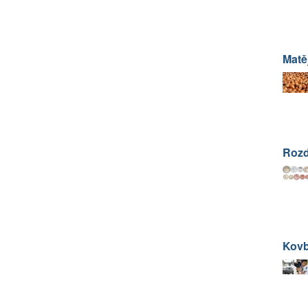
Matě
Rozd
Kovb