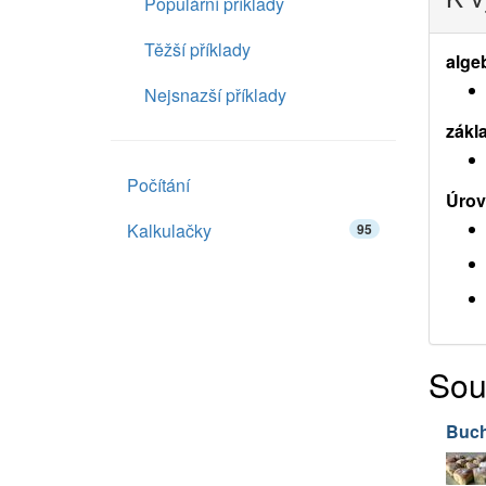
Populární příklady
Těžší příklady
alge
Nejsnazší příklady
zákl
Počítání
Úrov
Kalkulačky
95
Sou
Buch