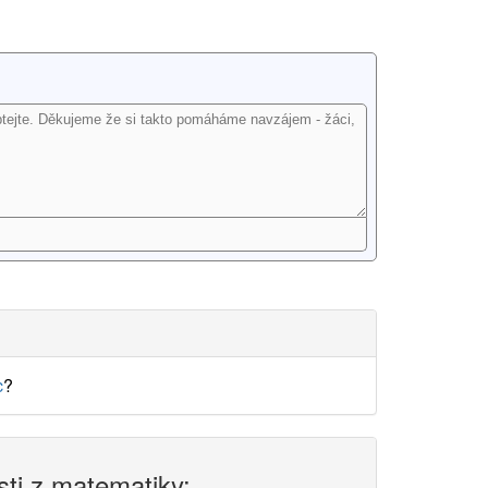
c
?
sti z matematiky: