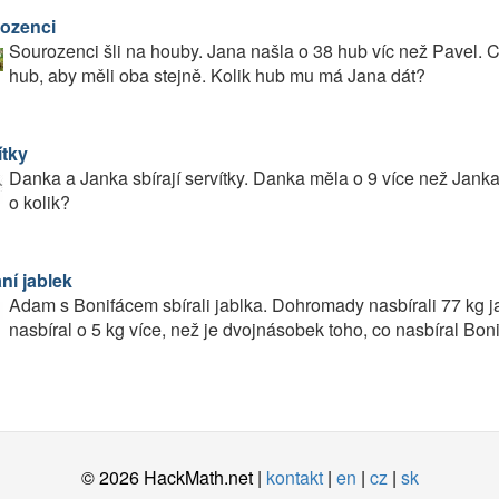
ozenci
Sourozenci šli na houby. Jana našla o 38 hub víc než Pavel. C
hub, aby měli oba stejně. Kolik hub mu má Jana dát?
ítky
Danka a Janka sbírají servítky. Danka měla o 9 více než Janka,
o kolik?
ní jablek
Adam s Bonifácem sbírali jablka. Dohromady nasbírali 77 kg j
nasbíral o 5 kg více, než je dvojnásobek toho, co nasbíral Bon
© 2026 HackMath.net |
kontakt
|
en
|
cz
|
sk