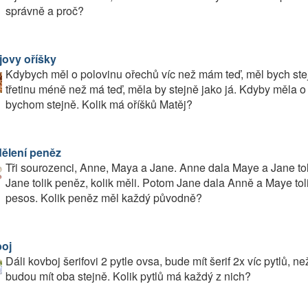
správně a proč?
jovy oříšky
Kdybych měl o polovinu ořechů víc než mám teď, měl bych st
třetinu méně než má teď, měla by stejně jako já. Kdyby měla o
bychom stejně. Kolik má oříšků Matěj?
ělení peněz
Tři sourozenci, Anne, Maya a Jane. Anne dala Maye a Jane to
Jane tolik peněz, kolik měli. Potom Jane dala Anně a Maye toli
pesos. Kolik peněz měl každý původně?
oj
Dáli kovboj šerifovi 2 pytle ovsa, bude mít šerif 2x víc pytlů, n
budou mít oba stejně. Kolik pytlů má každý z nich?