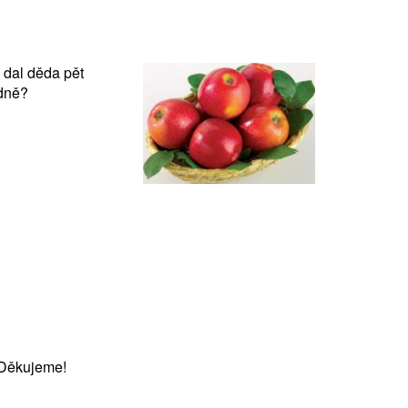
 dal děda pět
odně?
 Děkujeme!