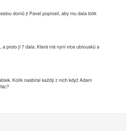
estou domů ji Pavel poprosil, aby mu dala tolik
 a proto jí 7 dala. Která má nyní více ubrousků a
ablek. Kolik nasbíral každý z nich když Adam
ifác?