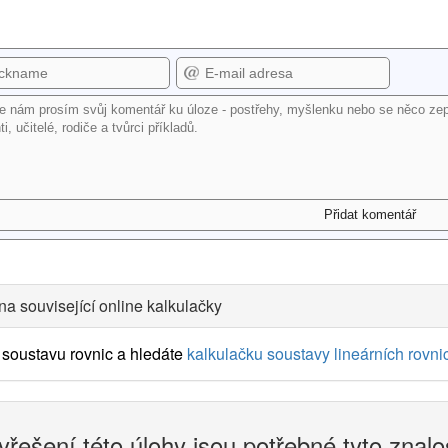
na související online kalkulačky
soustavu rovnic a hledáte
kalkulačku soustavy lineárních rovni
yřešení této úlohy jsou potřebné tyto znalo