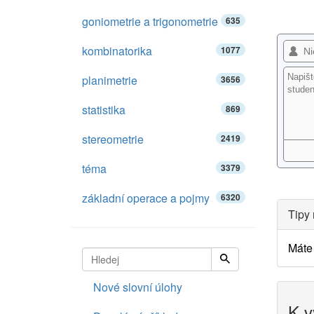
goniometrie a trigonometrie
635
kombinatorika
1077
planimetrie
3656
statistika
869
stereometrie
2419
téma
3379
základní operace a pojmy
6320
Tipy 
Máte 
Nové slovní úlohy
K v