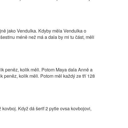
ejně jako Vendulka. Kdyby měla Vendulka o
 šestinu méně než má a dala by mi tu část, měli
lik peněz, kolik měli. Potom Maya dala Anně a
k peněz, kolik měli. Potom měl každý ze tří 128
ež kovboj. Když dá šerif 2 pytle ovsa kovbojovi,