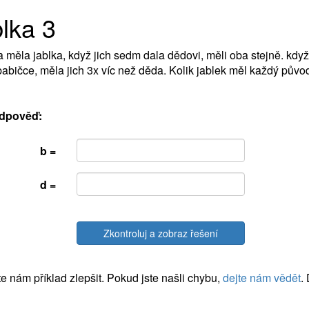
lka 3
 měla jablka, když jich sedm dala dědovi, měli oba stejně. když
babičce, měla jich 3x víc než děda. Kolik jablek měl každý pův
dpověď:
b =
d =
Zkontroluj a zobraz řešení
 nám příklad zlepšit. Pokud jste našli chybu,
dejte nám vědět
.