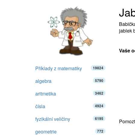
Jab
Babička
jablek 
Vaše o
Příklady z matematiky
19824
algebra
5790
aritmetika
3462
čísla
4924
fyzikální veličiny
6195
Pomozte
geometrie
772