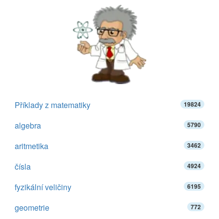
Příklady z matematiky
19824
algebra
5790
aritmetika
3462
čísla
4924
fyzikální veličiny
6195
geometrie
772