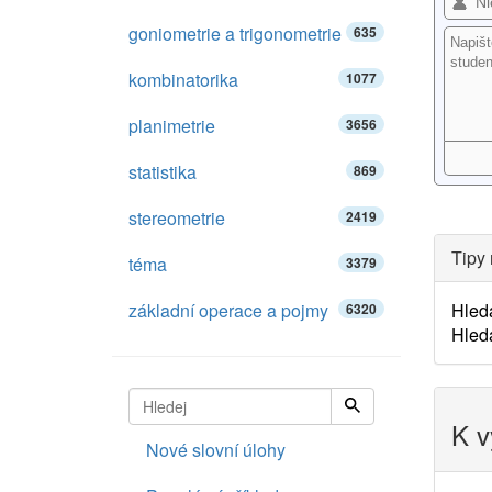
goniometrie a trigonometrie
635
kombinatorika
1077
planimetrie
3656
statistika
869
stereometrie
2419
Tipy 
téma
3379
základní operace a pojmy
Hled
6320
Hled
K v
Nové slovní úlohy