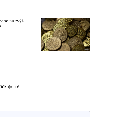
Jednomu zvýšil
?
 Děkujeme!