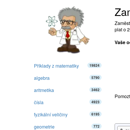
Za
Zaměstn
plat o 
Vaše o
Příklady z matematiky
19824
algebra
5790
aritmetika
3462
Pomozte
čísla
4923
fyzikální veličiny
6195
geometrie
772