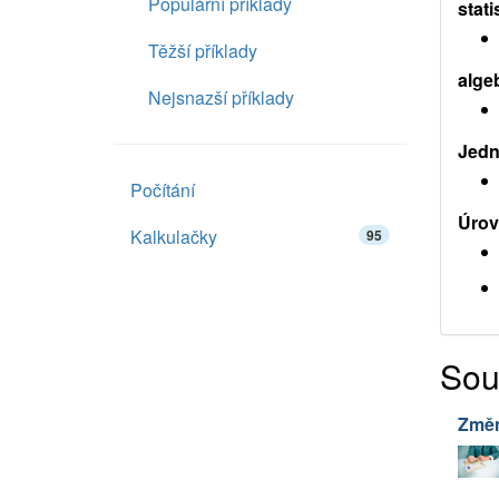
Populární příklady
stati
Těžší příklady
alge
Nejsnazší příklady
Jedno
Počítání
Úrov
Kalkulačky
95
Sou
Změn