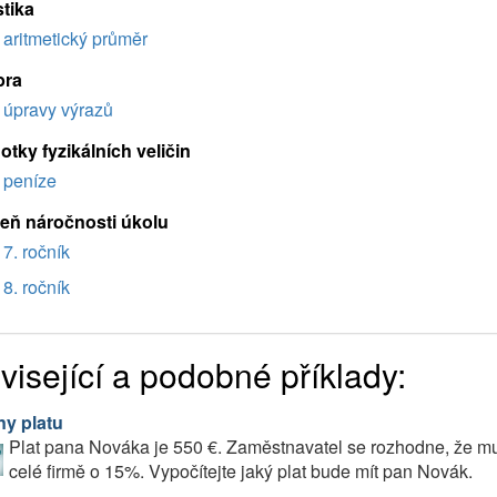
stika
aritmetický průměr
bra
úpravy výrazů
tky fyzikálních veličin
peníze
eň náročnosti úkolu
7. ročník
8. ročník
visející a podobné příklady:
y platu
Plat pana Nováka je 550 €. Zaměstnavatel se rozhodne, že mu 
celé firmě o 15%. Vypočítejte jaký plat bude mít pan Novák.