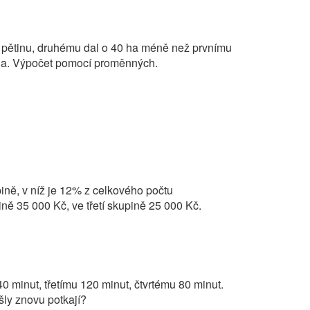
nu pětinu, druhému dal o 40 ha méně než prvnímu
tala. Výpočet pomocí proměnných.
pině, v níž je 12% z celkového počtu
ně 35 000 Kč, ve třetí skupině 25 000 Kč.
0 minut, třetímu 120 minut, čtvrtému 80 minut.
šly znovu potkají?