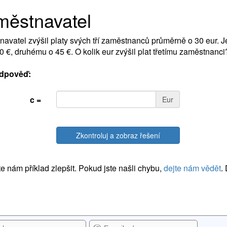
městnavatel
avatel zvýšil platy svých tří zaměstnanců průměrně o 30 eur. 
20 €, druhému o 45 €. O kolik eur zvýšil plat třetímu zaměstnanci
dpověď:
c =
Eur
Zkontroluj a zobraz řešení
 nám příklad zlepšit. Pokud jste našli chybu,
dejte nám vědět
.