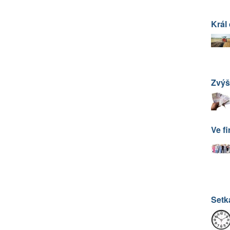
Král 
Zvýš
Ve fi
Setk