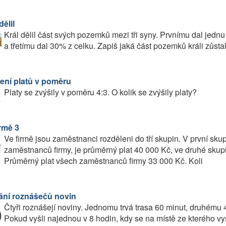
dělil
Král dělil část svých pozemků mezi tři syny. Prvnímu dal jed
a třetímu dal 30% z celku. Zapiš jaká část pozemků králi zůs
ení platů v poměru
Platy se zvýšily v poměru 4:3. O kolik se zvýšily platy?
rmě 3
Ve firmě jsou zaměstnanci rozděleni do tří skupin. V první sku
zaměstnanců firmy, je průměrný plat 40 000 Kč, ve druhé skupi
Průměrný plat všech zaměstnanců firmy 33 000 Kč. Koli
ání roznášečů novin
Čtyři roznášejí noviny. Jednomu trvá trasa 60 minut, druhému 4
Pokud vyšli najednou v 8 hodin, kdy se na místě ze kterého vy