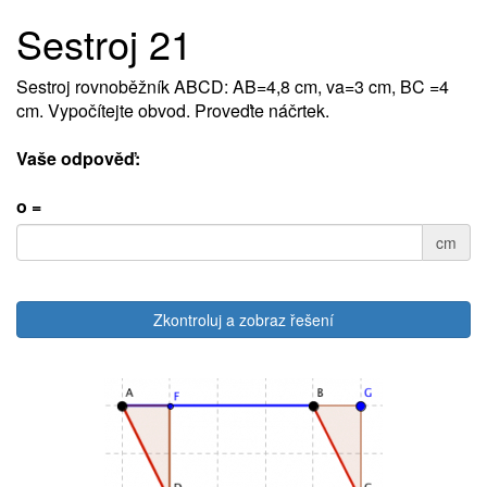
Sestroj 21
Sestroj rovnoběžník ABCD: AB=4,8 cm, va=3 cm, BC =4
cm. Vypočítejte obvod. Proveďte náčrtek.
Vaše odpověď:
o =
cm
Zkontroluj a zobraz řešení