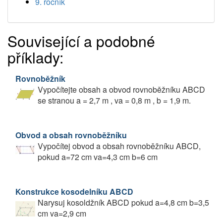
9. ročník
Související a podobné
příklady:
Rovnoběžník
Vypočítejte obsah a obvod rovnoběžníku ABCD
se stranou a = 2,7 m , va = 0,8 m , b = 1,9 m.
Obvod a obsah rovnoběžníku
Vypočítej obvod a obsah rovnoběžníku ABCD,
pokud a=72 cm va=4,3 cm b=6 cm
Konstrukce kosodelníku ABCD
Narysuj kosoldžník ABCD pokud a=4,8 cm b=3,5
cm va=2,9 cm