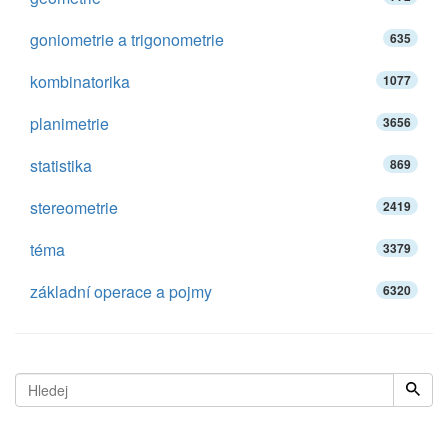
goniometrie a trigonometrie
635
kombinatorika
1077
planimetrie
3656
statistika
869
stereometrie
2419
téma
3379
základní operace a pojmy
6320