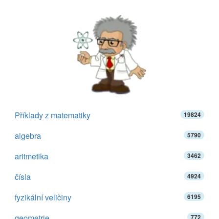
Příklady z matematiky
19824
algebra
5790
aritmetika
3462
čísla
4924
fyzikální veličiny
6195
geometrie
772