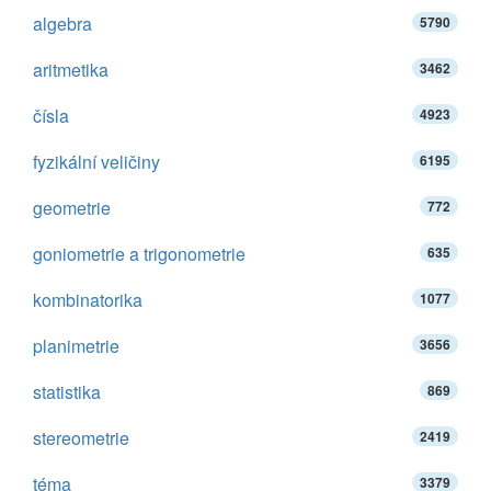
algebra
5790
aritmetika
3462
čísla
4923
fyzikální veličiny
6195
geometrie
772
goniometrie a trigonometrie
635
kombinatorika
1077
planimetrie
3656
statistika
869
stereometrie
2419
téma
3379