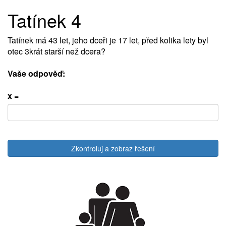
Tatínek 4
Tatínek má 43 let, jeho dceři je 17 let, před kolika lety byl
otec 3krát starší než dcera?
Vaše odpověď:
x =
Zkontroluj a zobraz řešení