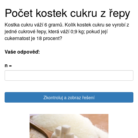
Počet kostek cukru z řepy
Kostka cukru váží 6 gramů. Kolik kostek cukru se vyrobí z
jedné cukrové řepy, která váží 0;9 kg; pokud její
cukernatost je 18 procent?
Vaše odpověď:
n =
Zkontroluj a zobraz řešení