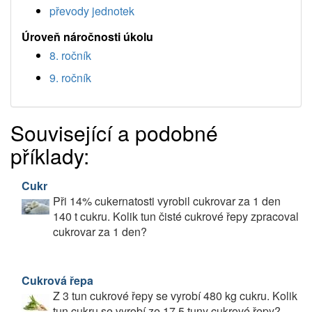
převody jednotek
Úroveň náročnosti úkolu
8. ročník
9. ročník
Související a podobné
příklady:
Cukr
Při 14% cukernatosti vyrobil cukrovar za 1 den
140 t cukru. Kolik tun čisté cukrové řepy zpracoval
cukrovar za 1 den?
Cukrová řepa
Z 3 tun cukrové řepy se vyrobí 480 kg cukru. Kolik
tun cukru se vyrobí ze 17,5 tuny cukrové řepy?