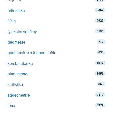
aritmetika
3462
čísla
4923
fyzikální veličiny
6195
geometrie
772
goniometrie a trigonometrie
635
kombinatorika
1077
planimetrie
3656
statistika
869
stereometrie
2419
téma
3379