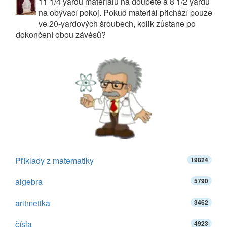
11 1/4 yardu materiálu na doupěte a 8 1/2 yardu
na obývací pokoj. Pokud materiál přichází pouze
ve 20-yardových šroubech, kolik zůstane po
dokončení obou závěsů?
Příklady z matematiky
19824
algebra
5790
aritmetika
3462
čísla
4923