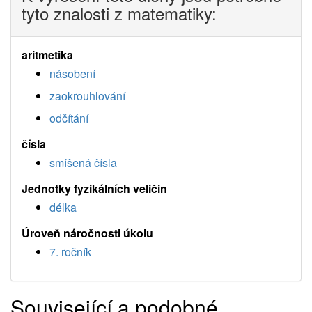
tyto znalosti z matematiky:
aritmetika
násobení
zaokrouhlování
odčítání
čísla
smíšená čísla
Jednotky fyzikálních veličin
délka
Úroveň náročnosti úkolu
7. ročník
Související a podobné