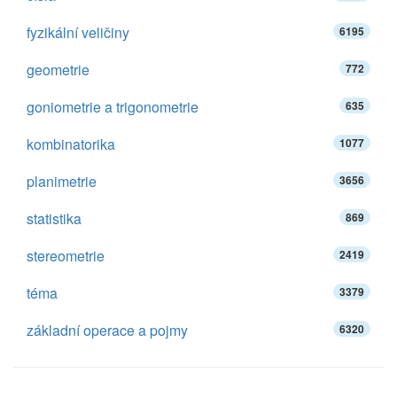
fyzikální veličiny
6195
geometrie
772
goniometrie a trigonometrie
635
kombinatorika
1077
planimetrie
3656
statistika
869
stereometrie
2419
téma
3379
základní operace a pojmy
6320