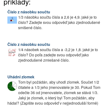
příklady:
Číslo z násobku součtu
1/3 násobku součtu čísla a 2,6 je 4,9. jaké je to
číslo? Zadejte svou odpověď jako zjednodušené
smíšené číslo.
Číslo z násobku součtu
1/4 násobek součtu čísla a -3,2 je 1,8. jaké je to
číslo? Do poľa zadejte svou odpověď jako
zjednodušené zmiešané číslo.
Uhádni zlomek
Tom byl požádán, aby uhodl zlomek. Součet 1/2
čitatele a 1/3 jeho jmenovatele je 30. Pokud Tom
odečte 36 od jmenovatele, zlomek se stává 1/3.
Jaký je zlomek, o který byl Tom požádán, aby
hádal? (Zapište svou odpověď v nejjednodušší formě)