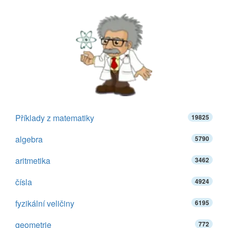
Příklady z matematiky
19825
algebra
5790
aritmetika
3462
čísla
4924
fyzikální veličiny
6195
geometrie
772